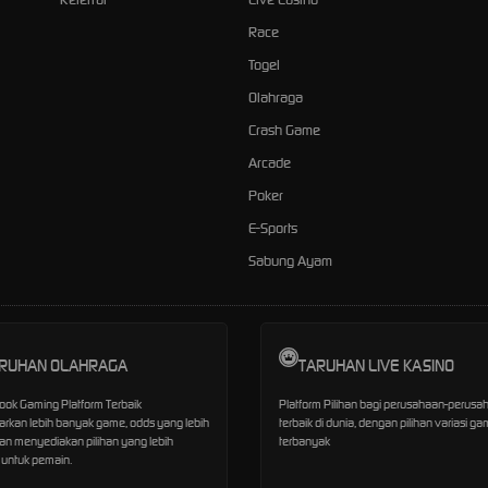
Race
Togel
Olahraga
Crash Game
Arcade
Poker
E-Sports
Sabung Ayam
RUHAN OLAHRAGA
TARUHAN LIVE KASINO
ook Gaming Platform Terbaik
Platform Pilihan bagi perusahaan-perusa
kan lebih banyak game, odds yang lebih
terbaik di dunia, dengan pilihan variasi g
 dan menyediakan pilihan yang lebih
terbanyak
untuk pemain.