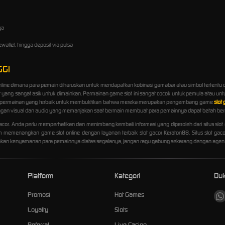
ya
allet, hingga deposit via pulsa
GGI
t online dimana para pemain diharuskan untuk mendapatkan kobinasi gamabar atau simbol tertentu 
fitur yang sangat asik untuk dimainkan. Permainan game slot ini sangat cocok untuk pemula atau
an permainan yang terbaik untuk membuktikan bahwa mereka merupakan pengembang game
slot 
kungan visual dan audio yang memanjakan saat bermain membuat para pemainnya dapat betah be
cor. Anda perlu memperhatikan dan menimbang kembali informasi yang diperoleh dari situs slot
memenangkan game slot online dengan layanan terbaik slot gacor Keraton88. Situs slot gacor 
akan kenyamanan para pemainnya diatas segalanya, jangan ragu gabung sekarang dengan agen slo
Platform
Kategori
Du
Promosi
Hot Games
Loyalty
Slots
Referral
Live Casino