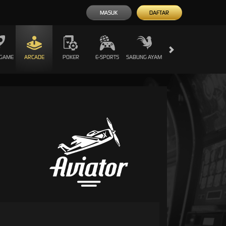
MASUK
DAFTAR
 GAME
ARCADE
POKER
E-SPORTS
SABUNG AYAM
PROMOSI