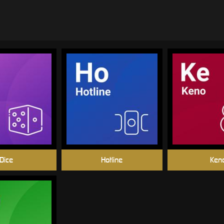
Dice
Hotline
Ken