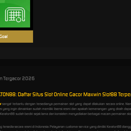
Goal
dan Tergacor 2026
ON88: Daftar Situs Slot Online Gacor Maxwin Slot88 Terp
r
sangat terbantu dengan tersedianya permainan slot yang dapat dilakukan secara online. Na
us yang ingin dimainkan sudah memiliki lisensi resmi dan apakah kemenangan yang diraih dapa
 Keraton88 sudah berdiri sejak lama dan konsisten menyediakan berbagai macam permainan slot
ang tersedia secara resmi di Indonesia. Pelayanan customer service yang dimiliki Keraton88 dia