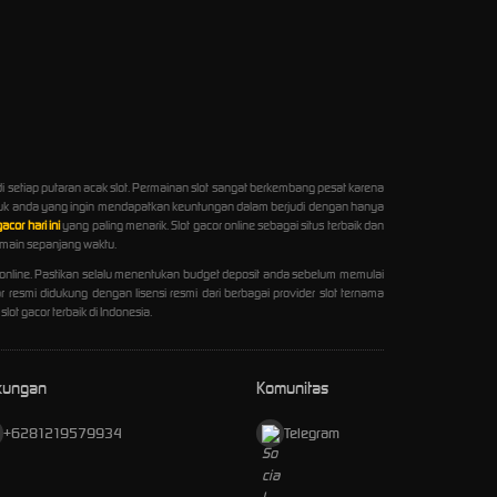
di setiap putaran acak slot. Permainan slot sangat berkembang pesat karena
 untuk anda yang ingin mendapatkan keuntungan dalam berjudi dengan hanya
gacor hari ini
yang paling menarik. Slot gacor online sebagai situs terbaik dan
rmain sepanjang waktu.
 online. Pastikan selalu menentukan budget deposit anda sebelum memulai
resmi didukung dengan lisensi resmi dari berbagai provider slot ternama
t gacor terbaik di Indonesia.
kungan
Komunitas
+6281219579934
Telegram