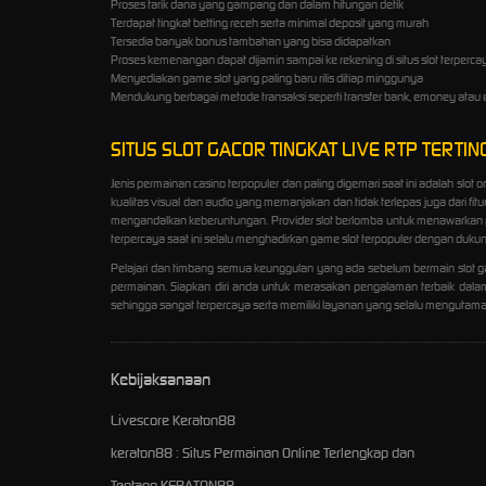
Proses tarik dana yang gampang dan dalam hitungan detik
Terdapat tingkat betting receh serta minimal deposit yang murah
Tersedia banyak bonus tambahan yang bisa didapatkan
Proses kemenangan dapat dijamin sampai ke rekening di situs slot terperca
Menyediakan game slot yang paling baru rilis ditiap minggunya
Mendukung berbagai metode transaksi seperti transfer bank, emoney atau ew
SITUS SLOT GACOR TINGKAT LIVE RTP TERTIN
Jenis permainan casino terpopuler dan paling digemari saat ini adalah slo
kualitas visual dan audio yang memanjakan dan tidak terlepas juga dari 
mengandalkan keberuntungan. Provider slot berlomba untuk menawark
terpercaya saat ini selalu menghadirkan game slot terpopuler dengan du
Pelajari dan timbang semua keunggulan yang ada sebelum bermain slot ga
permainan. Siapkan diri anda untuk merasakan pengalaman terbaik dalam 
sehingga sangat terpercaya serta memiliki layanan yang selalu mengutam
Kebijaksanaan
Livescore Keraton88
keraton88 : Situs Permainan Online Terlengkap dan
Tentang KERATON88