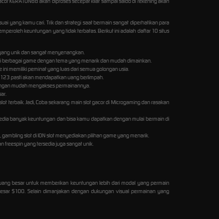
t gacor KERATON88 akan diproses secepat kilat sampai saldo di rekening akan
i yang kamu cari. Trik dan strategi saat bermain sangat diperhatikan para
eroleh keuntungan yang tidak terbatas. Berikut ini adalah daftar 10 situs
n yang unik dan sangat menyenangkan.
iliki berbagai game dengan tema yang menarik dan mudah dimainkan.
ini memiliki peminat yang luas dari semua golongan usia.
r123 pasti akan mendapatkan uang berlimpah.
t dengan mudah mengakses permainannya.
ar.
ot terbaik. Jadi, Coba sekarang main slot gacor di Microgaming dan rasakan
 Tersedia banyak keuntungan dan bisa kamu dapatkan dengan mulai bermain di
gambling slot di ION slot menyediakan pilihan game yang menarik.
n freespin yang tersedia juga sangat unik.
eluang besar untuk memberikan keuntungan lebih dari modal yang permain
besar $100. Selain dimanjakan dengan dukungan visual permainan yang