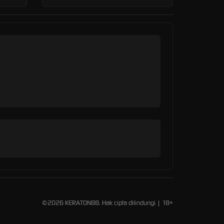
©2026 KERATON88. Hak cipta dilindungi | 18+