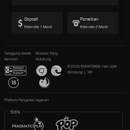
Deposit
Penarikan
Rata-rata 1 Menit
Rata-rata 2 Menit
Tanggung Jawab
Browser Yang
Bermain
Didukung
©2026 KERATON88. Hak cipta
dilindungi | 18+
Platform Penyedia Layanan
Slots