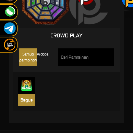
CROWD PLAY
Semua
Arcade
permainan
Bagua