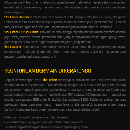
Microgaming ? Tentu kamu akan menyesal karena melewatkan salah satu provider slot
terbaik. Jadi, Coba sekarang main slot gacor di Microgaming dan rasakan keuntungan besar
sekarang juga.
Slot Gacor Habanero
: Mulai dari awal berdiri di 2010 sampai sekarang 2024 ini, slot gacor
Habanero masih eksis dan menjadi pilihan terbaik di antara para penikmat slot. Tersedia
banyak keuntungan dan bisa kamu dapatkan dengan mulai bermain di Habanero.
Slot Gacor ION Slot Online
: Provider ini tidak hanya terkenal dari permaian baccarat namun
juga menyediakan sistem pemainan slot yang menawarkan keuntungan yang besar,
gambling slot di ION slot menyediakan pilihan game yang menarik.
Slot Gacor Jili
: Kamu dapat mememui provider ini dalam daftar 10 slot gacor dengan tingkat
kemenangan tertinggi, Jili memiliki pilihan permainan yang menarik dan setiap putaran
freespin yang tersedia juga sangat unik.
KEUNTUNGAN BERMAIN DI KERATON88
Tingkat kemenangan situs
slot online
biasanya sudah ditentukan dari awal dan akan
dipertahankan terus menerus. Tidak terkecuali dengan situs Keraton88 yang berpeluang
besar untuk memberikan keuntungan lebih dari modal yang permain keluarkan. Contohnya
seperti sebuah mesin slot yang memiliki tingkat RTP sebesar 97% maka akan memberikan
keuntungan sebesar $96 untuk tingkat taruhan sebesar $100. Selain dimanjakan dengan
dukungan visual permainan yang memanjakan mata dan efek suara yang luar biasa,
berikut ini beberapa keuntungan bermain game slot gacor di situs terbaik:
Pilihan provider slot yang beragam dan lengkap
Proses tarik dana yang gampang dan dalam hitungan detik
Terdapat tingkat betting receh serta minimal deposit yang murah