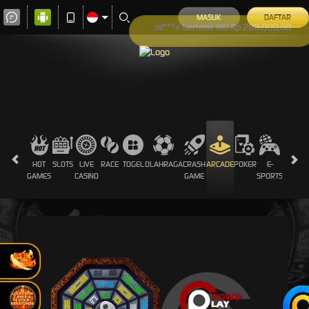
MASUK
DAFTAR
mf***ir Berhasil WD Rp 298.000,00
HOT
SLOTS
LIVE
RACE
TOGEL
OLAHRAGA
CRASH
ARCADE
POKER
E-
SABUN
GAMES
CASINO
GAME
SPORTS
AYAM