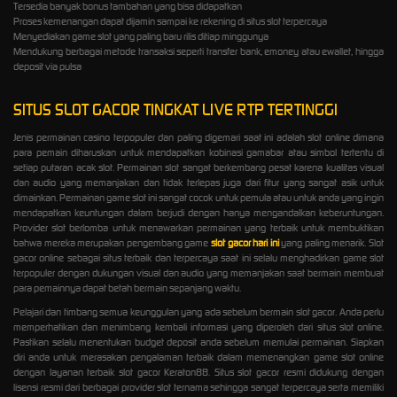
Tersedia banyak bonus tambahan yang bisa didapatkan
Proses kemenangan dapat dijamin sampai ke rekening di situs slot terpercaya
Menyediakan game slot yang paling baru rilis ditiap minggunya
Mendukung berbagai metode transaksi seperti transfer bank, emoney atau ewallet, hingga
deposit via pulsa
SITUS SLOT GACOR TINGKAT LIVE RTP TERTINGGI
Jenis permainan casino terpopuler dan paling digemari saat ini adalah slot online dimana
para pemain diharuskan untuk mendapatkan kobinasi gamabar atau simbol tertentu di
setiap putaran acak slot. Permainan slot sangat berkembang pesat karena kualitas visual
dan audio yang memanjakan dan tidak terlepas juga dari fitur yang sangat asik untuk
dimainkan. Permainan game slot ini sangat cocok untuk pemula atau untuk anda yang ingin
mendapatkan keuntungan dalam berjudi dengan hanya mengandalkan keberuntungan.
Provider slot berlomba untuk menawarkan permainan yang terbaik untuk membuktikan
bahwa mereka merupakan pengembang game
slot gacor hari ini
yang paling menarik. Slot
gacor online sebagai situs terbaik dan terpercaya saat ini selalu menghadirkan game slot
terpopuler dengan dukungan visual dan audio yang memanjakan saat bermain membuat
para pemainnya dapat betah bermain sepanjang waktu.
Pelajari dan timbang semua keunggulan yang ada sebelum bermain slot gacor. Anda perlu
memperhatikan dan menimbang kembali informasi yang diperoleh dari situs slot online.
Pastikan selalu menentukan budget deposit anda sebelum memulai permainan. Siapkan
diri anda untuk merasakan pengalaman terbaik dalam memenangkan game slot online
dengan layanan terbaik slot gacor Keraton88. Situs slot gacor resmi didukung dengan
lisensi resmi dari berbagai provider slot ternama sehingga sangat terpercaya serta memiliki