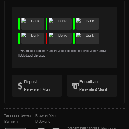
* Selama bank maintenance dan bank offline deposit dan penarikan
tidak dapat diproses
Deposit
Penarikan
Rata-rata 1 Menit
Rata-rata 2 Menit
Tanggung Jawab
Browser Yang
Bermain
Didukung
©2026 KERATON88. Hak cipta