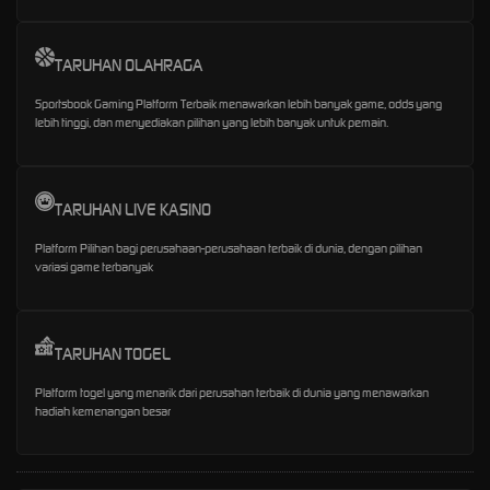
TARUHAN OLAHRAGA
Sportsbook Gaming Platform Terbaik menawarkan lebih banyak game, odds yang
lebih tinggi, dan menyediakan pilihan yang lebih banyak untuk pemain.
TARUHAN LIVE KASINO
Platform Pilihan bagi perusahaan-perusahaan terbaik di dunia, dengan pilihan
variasi game terbanyak
TARUHAN TOGEL
Platform togel yang menarik dari perusahan terbaik di dunia yang menawarkan
hadiah kemenangan besar