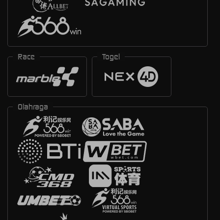
Race
Togel
Olahraga