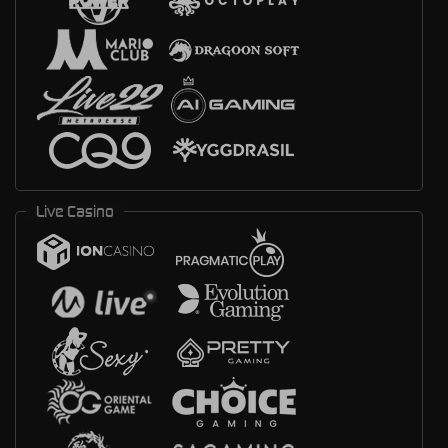
Live Casino