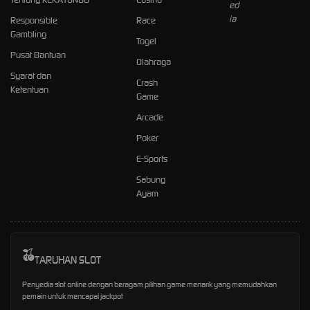
Responsible
Race
Gambling
Togel
Pusat Bantuan
Olahraga
Syarat dan
Crash
Ketentuan
Game
Arcade
Poker
E-Sports
Sabung
Ayam
TARUHAN SLOT
Penyedia slot online dengan beragam pilihan game menarik yang memudahkan
pemain untuk mencapai jackpot