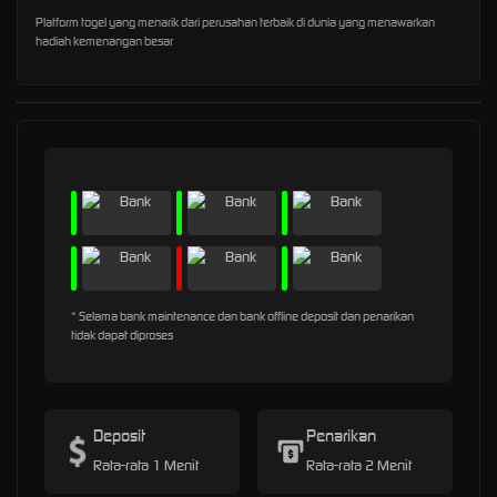
Platform togel yang menarik dari perusahan terbaik di dunia yang menawarkan
hadiah kemenangan besar
* Selama bank maintenance dan bank offline deposit dan penarikan
tidak dapat diproses
Deposit
Penarikan
Rata-rata 1 Menit
Rata-rata 2 Menit