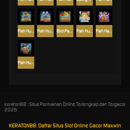
Fish Hunter 2 EX-Newbie
Fish Hunter 2 EX-My Club
Bird Paradise
Fish Hunter Spongebob
Fish Haiba
Fish Hunting: Li Kui Pi Yu
keraton88 : Situs Permainan Online Terlengkap dan Tergacor
2026
KERATON88: Daftar Situs Slot Online Gacor Maxwin