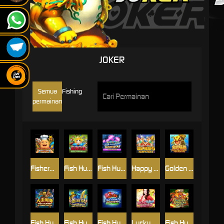
JOKER
Semua
Fishing
permainan
Fisherman's Wharf
Fish Hunter Insect Paradise
Fish Hunter 2 EX-Pro
Happy Fish 5
Golden Toad Fish Hunting
Fish Hunting: Da Sheng Nao Hai
Fish Hunting: Yao Qian Shu
Fish Hunter 2 EX-Novice
Lucky Wheel
Fish Hunter Monster Awaken