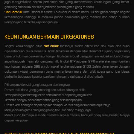
juga menyediakan sistem pemainan slot yang menawarkan keuntungan yang besar,
gambling slot di ION slot menyediakan pilihan game yang menarik.
Slot Gacor Jili
: Kamu dapat mememui provider ini dalam daftar 10 slot gacor dengan tingkat
kemenangan tertinggi, Jili memiliki pilihan permainan yang menarik dan setiap putaran
freespin yang tersedia juga sangat unik.
KEUNTUNGAN BERMAIN DI KERATON88
Tingkat kemenangan situs
slot online
biasanya sudah ditentukan dari awal dan akan
dipertahankan terus menerus. Tidak terkecuali dengan situs Keraton88 yang berpeluang
besar untuk memberikan keuntungan lebih dari modal yang permain keluarkan. Contohnya
seperti sebuah mesin slot yang memiliki tingkat RTP sebesar 97% maka akan memberikan
keuntungan sebesar $96 untuk tingkat taruhan sebesar $100. Selain dimanjakan dengan
dukungan visual permainan yang memanjakan mata dan efek suara yang luar biasa,
berikut ini beberapa keuntungan bermain game slot gacor di situs terbaik:
Pilihan provider slot yang beragam dan lengkap
Proses tarik dana yang gampang dan dalam hitungan detik
Terdapat tingkat betting receh serta minimal deposit yang murah
Tersedia banyak bonus tambahan yang bisa didapatkan
Proses kemenangan dapat dijamin sampai ke rekening di situs slot terpercaya
Menyediakan game slot yang paling baru rilis ditiap minggunya
Mendukung berbagai metode transaksi seperti transfer bank, emoney atau ewallet, hingga
deposit via pulsa