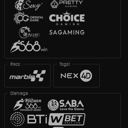
Race
Togel
Olahraga