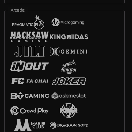
Arcade