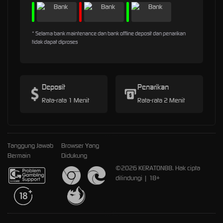
* Selama bank maintenance dan bank offline deposit dan penarikan
tidak dapat diproses
Deposit
Penarikan
Rata-rata 1 Menit
Rata-rata 2 Menit
Tanggung Jawab
Browser Yang
Bermain
Didukung
©2026 KERATON88. Hak cipta
dilindungi | 18+