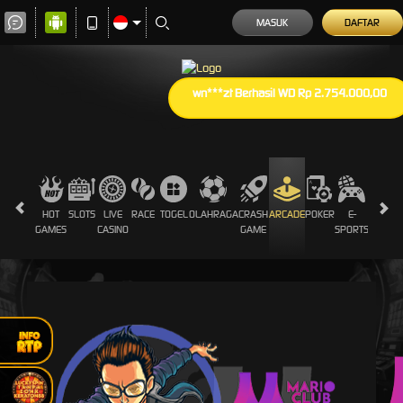
MASUK
DAFTAR
wn***zt Berhasil WD Rp 2.754.000,00
HOT
SLOTS
LIVE
RACE
TOGEL
OLAHRAGA
CRASH
ARCADE
POKER
E-
SABUN
GAMES
CASINO
GAME
SPORTS
AYAM