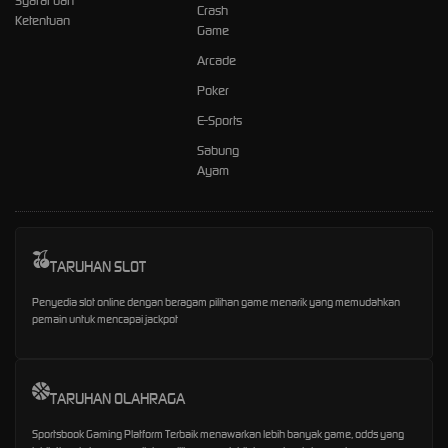
Syarat dan
Crash
Ketentuan
Game
Arcade
Poker
E-Sports
Sabung
Ayam
TARUHAN SLOT
Penyedia slot online dengan beragam pilihan game menarik yang memudahkan
pemain untuk mencapai jackpot
TARUHAN OLAHRAGA
Sportsbook Gaming Platform Terbaik menawarkan lebih banyak game, odds yang