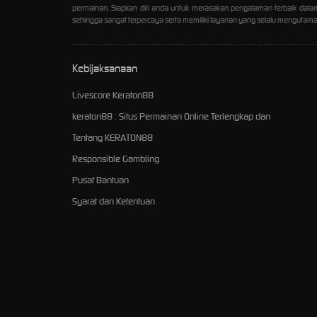
permainan. Siapkan diri anda untuk merasakan pengalaman terbaik dalam 
sehingga sangat terpercaya serta memiliki layanan yang selalu mengutam
Kebijaksanaan
Livescore Keraton88
keraton88 : Situs Permainan Online Terlengkap dan
Tentang KERATON88
Responsible Gambling
Pusat Bantuan
Syarat dan Ketentuan