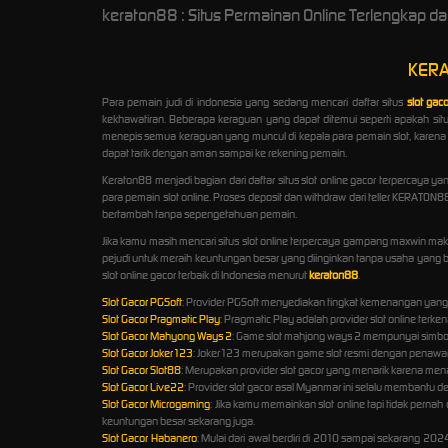
keraton88 : Situs Permainan Online Terlengkap 
KERAT
Para pemain judi di indonesia yang sedang mencari daftar situs
slot gaco
kekhawatiran. Beberapa keraguan yang dapat ditemui seperti apakah sit
menepis semua keraguan yang muncul di kepala para pemain slot, karena
dapat tarik dengan aman sampai ke rekening pemain.
Keraton88 menjadi bagian dari daftar situs slot online gacor terpercaya y
para pemain slot online. Proses deposit dan withdraw dari teller KERATON88
bertambah tanpa sepengetahuan pemain.
Jika kamu masih mencari situs slot online terpercaya gampang maxwin maka
pejudi untuk meraih keuntungan besar yang diinginkan tanpa usaha yang be
slot online gacor terbaik di Indonesia menurut
keraton88
.
Slot Gacor PGSoft
: Provider PGSoft menyediakan tingkat kemenangan yang 
Slot Gacor Pragmatic Play
: Pragmatic Play adalah provider slot online te
Slot Gacor Mahyong Ways 2
: Game slot mahjong ways 2 mempunyai simbol a
Slot Gacor Joker123
: Joker123 merupakan game slot resmi dengan penawa
Slot Gacor Slot88
: Merupakan provider slot gacor yang menarik karena me
Slot Gacor Live22
: Provider slot gacor asal Myanmar ini selalu membantu d
Slot Gacor Microgaming
: Jika kamu memainkan slot online tapi tidak perna
keuntungan besar sekarang juga.
Slot Gacor Habanero
: Mulai dari awal berdiri di 2010 sampai sekarang 202