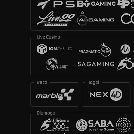
Live Casino
Race
Togel
Olahraga