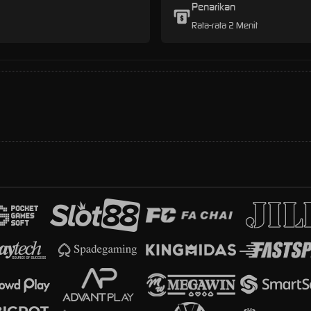
Penarikan
Rata-rata 2 Menit