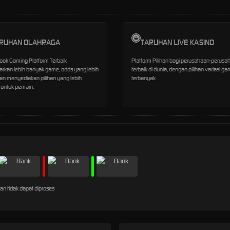
RUHAN OLAHRAGA
TARUHAN LIVE KASINO
ook Gaming Platform Terbaik
Platform Pilihan bagi perusahaan-perusa
kan lebih banyak game, odds yang lebih
terbaik di dunia, dengan pilihan variasi g
 dan menyediakan pilihan yang lebih
terbanyak
untuk pemain.
an tidak dapat diproses