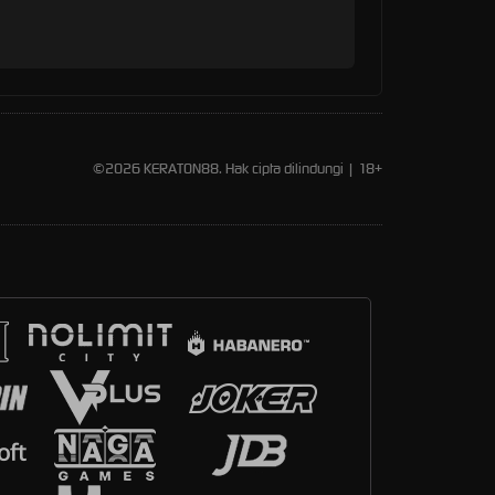
©2026 KERATON88. Hak cipta dilindungi | 18+