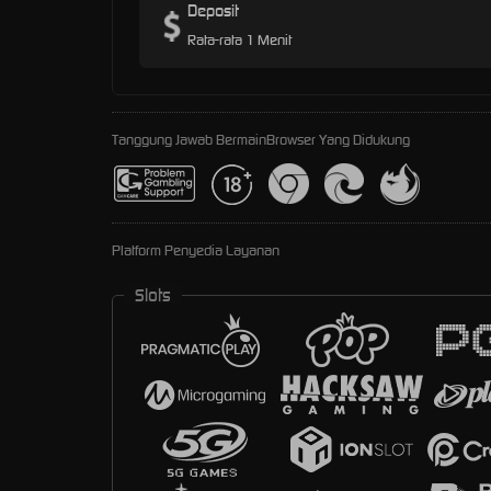
Deposit
Rata-rata 1 Menit
Tanggung Jawab Bermain
Browser Yang Didukung
Platform Penyedia Layanan
Slots