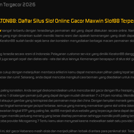
dan Tergacor 2026
ON88: Daftar Situs Slot Online Gacor Maxwin Slot88 Terp
r
sangat terbantu dengan tersedianya permainan slot yang dapat dilakukan secara online. Na
us yang ingin dimainkan sudah memiliki lisensi resmi dan apakah kemenangan yang diraih dapa
 Keraton88 sudah berdiri sejak lama dan konsisten menyediakan berbagai macam permainan slot
ang tersedia secara resmi di Indonesia. Pelayanan customer service yang dimiliki Keraton88 dia
 juga sangat cepat dan diatas rata - rata dari situs lainnya. Kemenangan berapapun di situs slo
 cukup dengan melanjutkan membaca artikel ini kamu dapat menemukan pilihan paling tepat sesua
sar dan rumit. Sekarang, anda dapat mencoba mengikuti cara bermain yang disediakan untuk memp
paling konsisten. Anda sangat direkomendasikan untuk mencoba slot gacor dengan fitur freespi
rkenal no 1 di kalangan pemain judi yang dapat dengan mudah dimainkan 7 x 24 jam nonstop. Mem
taupun gambar yang terinspirasi dari permainan meja dari china. Dengan tampilan menarik game 
ran tingkat kemenangan jackpot terbesar, semua yang menang memainkan game slot online Joke
nawarkan tingkat RTP yang paling fair, slot88 menjadi situs website yang terpercaya dana dapa
engan memiliki perluang menang yang besar disetiap permainan sehingga memiliki profit paling bes
h coba provider Microgaming ? Tentu kamu akan menyesal karena melewatkan salah satu provider sl
4 ini, slot gacor Habanero masih eksis dan menjadi pilihan terbaik di antara para penikmat slot.