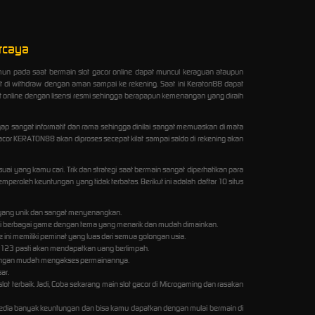
ercaya
mun pada saat bermain slot gacor online dapat muncul keraguan ataupun
t di withdraw dengan aman sampai ke rekening. Saat ini Keraton88 dapat
 online dengan lisensi resmi sehingga berapapun kemenangan yang diraih
nggap sangat informatif dan rama sehingga dinilai sangat memuaskan di mata
t gacor KERATON88 akan diproses secepat kilat sampai saldo di rekening akan
i yang kamu cari. Trik dan strategi saat bermain sangat diperhatikan para
eroleh keuntungan yang tidak terbatas. Berikut ini adalah daftar 10 situs
n yang unik dan sangat menyenangkan.
iliki berbagai game dengan tema yang menarik dan mudah dimainkan.
ini memiliki peminat yang luas dari semua golongan usia.
r123 pasti akan mendapatkan uang berlimpah.
t dengan mudah mengakses permainannya.
ar.
ot terbaik. Jadi, Coba sekarang main slot gacor di Microgaming dan rasakan
 Tersedia banyak keuntungan dan bisa kamu dapatkan dengan mulai bermain di