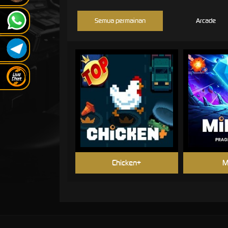
Semua permainan
Arcade
Chicken+
M