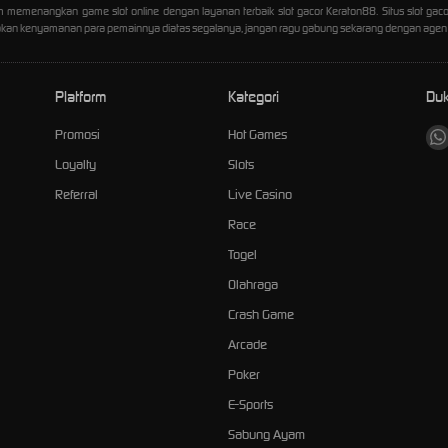
memenangkan game slot online dengan layanan terbaik slot gacor Keraton88. Situs slot gacor 
akan kenyamanan para pemainnya diatas segalanya, jangan ragu gabung sekarang dengan agen slo
Platform
Kategori
Du
Promosi
Hot Games
Loyalty
Slots
Referral
Live Casino
Race
Togel
Olahraga
Crash Game
Arcade
Poker
E-Sports
Sabung Ayam