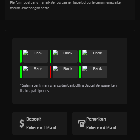
Platform togel yang menarik dari perusahan terbaik di dunia yang menawarkan
hadiah kemenangan besar
* Selama bank maintenance dan bank offline deposit dan penarikan
tidak dapat diproses
Deposit
Penarikan
Rata-rata 1 Menit
Rata-rata 2 Menit