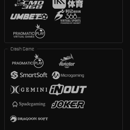
Crash Game