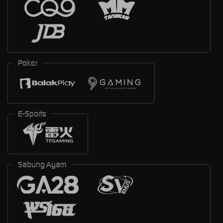
Poker
E-Sports
Sabung Ayam