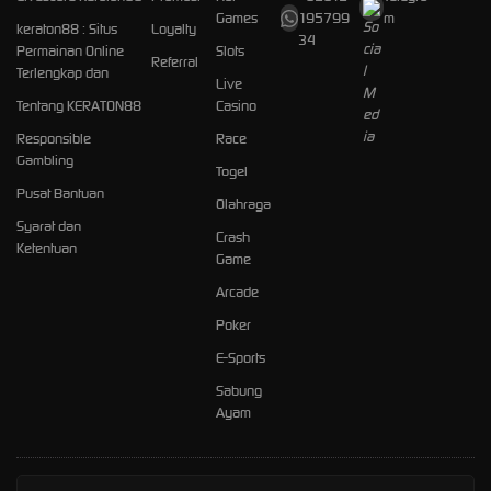
Games
195799
m
keraton88 : Situs
Loyalty
34
Permainan Online
Slots
Referral
Terlengkap dan
Live
Tentang KERATON88
Casino
Responsible
Race
Gambling
Togel
Pusat Bantuan
Olahraga
Syarat dan
Crash
Ketentuan
Game
Arcade
Poker
E-Sports
Sabung
Ayam