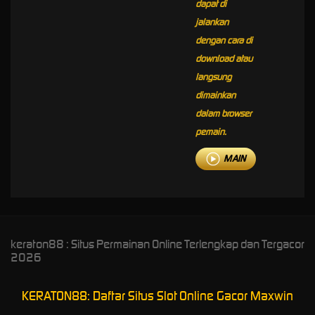
dapat di
jalankan
dengan cara di
download atau
langsung
dimainkan
dalam browser
pemain.
MAIN
keraton88 : Situs Permainan Online Terlengkap dan Tergacor
2026
KERATON88: Daftar Situs Slot Online Gacor Maxwin