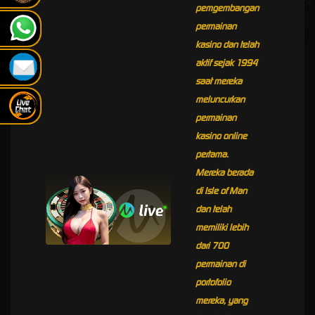
pemgembangan
permainan
kasino dan telah
aktif sejak 1994
saat mereka
meluncurkan
permainan
kasino online
pertama.
Mereka berada
di Isle of Man
dan telah
memiliki lebih
dari 700
permainan di
portofolio
mereka, yang