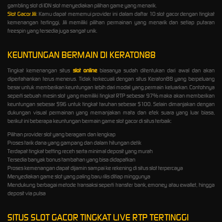
gambling slot di ION slot menyediakan pilihan game yang menarik.
Slot Gacor Jili
: Kamu dapat mememui provider ini dalam daftar 10 slot gacor dengan tingkat
kemenangan tertinggi, Jili memiliki pilihan permainan yang menarik dan setiap putaran
freespin yang tersedia juga sangat unik.
KEUNTUNGAN BERMAIN DI KERATON88
Tingkat kemenangan situs
slot online
biasanya sudah ditentukan dari awal dan akan
dipertahankan terus menerus. Tidak terkecuali dengan situs Keraton88 yang berpeluang
besar untuk memberikan keuntungan lebih dari modal yang permain keluarkan. Contohnya
seperti sebuah mesin slot yang memiliki tingkat RTP sebesar 97% maka akan memberikan
keuntungan sebesar $96 untuk tingkat taruhan sebesar $100. Selain dimanjakan dengan
dukungan visual permainan yang memanjakan mata dan efek suara yang luar biasa,
berikut ini beberapa keuntungan bermain game slot gacor di situs terbaik:
Pilihan provider slot yang beragam dan lengkap
Proses tarik dana yang gampang dan dalam hitungan detik
Terdapat tingkat betting receh serta minimal deposit yang murah
Tersedia banyak bonus tambahan yang bisa didapatkan
Proses kemenangan dapat dijamin sampai ke rekening di situs slot terpercaya
Menyediakan game slot yang paling baru rilis ditiap minggunya
Mendukung berbagai metode transaksi seperti transfer bank, emoney atau ewallet, hingga
deposit via pulsa
SITUS SLOT GACOR TINGKAT LIVE RTP TERTINGGI