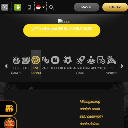
MASUK
DAFTAR
lp***ex Berhasil WD Rp 4.206.000,00
HOT
SLOTS
LIVE
RACE
TOGEL
OLAHRAGA
CRASH
ARCADE
POKER
E-
SABUN
GAMES
CASINO
GAME
SPORTS
AYAM
Microgaming
adalah salah
satu pemimpin
dunia dalam