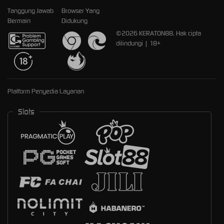
Tanggung Jawab
Browser Yang
Bermain
Didukung
©2026 KERATON88. Hak cipta
dilindungi | 18+
Platform Penyedia Layanan
Slots