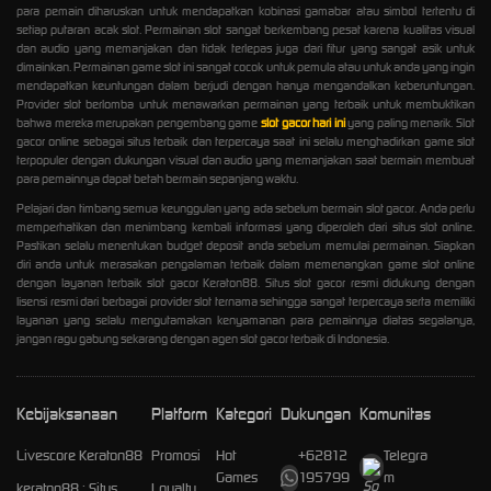
para pemain diharuskan untuk mendapatkan kobinasi gamabar atau simbol tertentu di
setiap putaran acak slot. Permainan slot sangat berkembang pesat karena kualitas visual
dan audio yang memanjakan dan tidak terlepas juga dari fitur yang sangat asik untuk
dimainkan. Permainan game slot ini sangat cocok untuk pemula atau untuk anda yang ingin
mendapatkan keuntungan dalam berjudi dengan hanya mengandalkan keberuntungan.
Provider slot berlomba untuk menawarkan permainan yang terbaik untuk membuktikan
bahwa mereka merupakan pengembang game
slot gacor hari ini
yang paling menarik. Slot
gacor online sebagai situs terbaik dan terpercaya saat ini selalu menghadirkan game slot
terpopuler dengan dukungan visual dan audio yang memanjakan saat bermain membuat
para pemainnya dapat betah bermain sepanjang waktu.
Pelajari dan timbang semua keunggulan yang ada sebelum bermain slot gacor. Anda perlu
memperhatikan dan menimbang kembali informasi yang diperoleh dari situs slot online.
Pastikan selalu menentukan budget deposit anda sebelum memulai permainan. Siapkan
diri anda untuk merasakan pengalaman terbaik dalam memenangkan game slot online
dengan layanan terbaik slot gacor Keraton88. Situs slot gacor resmi didukung dengan
lisensi resmi dari berbagai provider slot ternama sehingga sangat terpercaya serta memiliki
layanan yang selalu mengutamakan kenyamanan para pemainnya diatas segalanya,
jangan ragu gabung sekarang dengan agen slot gacor terbaik di Indonesia.
Kebijaksanaan
Platform
Kategori
Dukungan
Komunitas
Livescore Keraton88
Promosi
Hot
+62812
Telegra
Games
195799
m
keraton88 : Situs
Loyalty