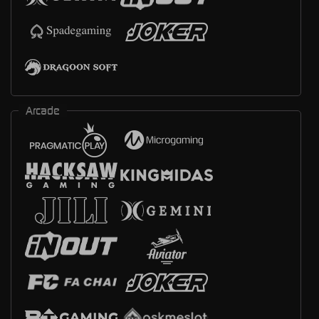
Arcade