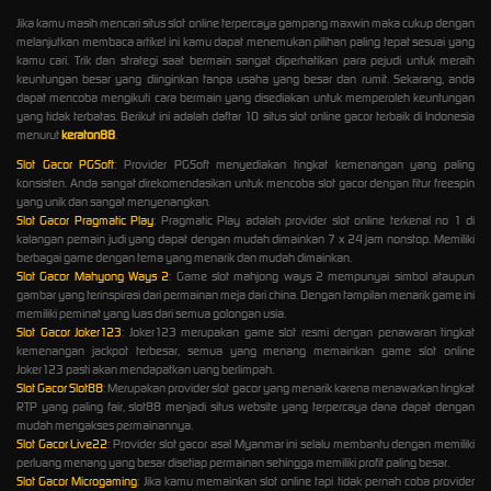
Jika kamu masih mencari situs slot online terpercaya gampang maxwin maka cukup dengan
melanjutkan membaca artikel ini kamu dapat menemukan pilihan paling tepat sesuai yang
kamu cari. Trik dan strategi saat bermain sangat diperhatikan para pejudi untuk meraih
keuntungan besar yang diinginkan tanpa usaha yang besar dan rumit. Sekarang, anda
dapat mencoba mengikuti cara bermain yang disediakan untuk memperoleh keuntungan
yang tidak terbatas. Berikut ini adalah daftar 10 situs slot online gacor terbaik di Indonesia
menurut
keraton88
.
Slot Gacor PGSoft
: Provider PGSoft menyediakan tingkat kemenangan yang paling
konsisten. Anda sangat direkomendasikan untuk mencoba slot gacor dengan fitur freespin
yang unik dan sangat menyenangkan.
Slot Gacor Pragmatic Play
: Pragmatic Play adalah provider slot online terkenal no 1 di
kalangan pemain judi yang dapat dengan mudah dimainkan 7 x 24 jam nonstop. Memiliki
berbagai game dengan tema yang menarik dan mudah dimainkan.
Slot Gacor Mahyong Ways 2
: Game slot mahjong ways 2 mempunyai simbol ataupun
gambar yang terinspirasi dari permainan meja dari china. Dengan tampilan menarik game ini
memiliki peminat yang luas dari semua golongan usia.
Slot Gacor Joker123
: Joker123 merupakan game slot resmi dengan penawaran tingkat
kemenangan jackpot terbesar, semua yang menang memainkan game slot online
Joker123 pasti akan mendapatkan uang berlimpah.
Slot Gacor Slot88
: Merupakan provider slot gacor yang menarik karena menawarkan tingkat
RTP yang paling fair, slot88 menjadi situs website yang terpercaya dana dapat dengan
mudah mengakses permainannya.
Slot Gacor Live22
: Provider slot gacor asal Myanmar ini selalu membantu dengan memiliki
perluang menang yang besar disetiap permainan sehingga memiliki profit paling besar.
Slot Gacor Microgaming
: Jika kamu memainkan slot online tapi tidak pernah coba provider