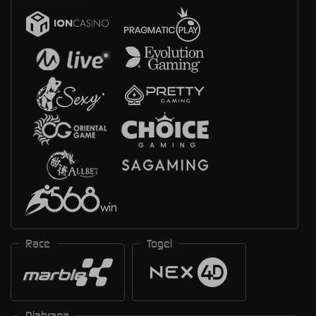
Race
Togel
Olahraga