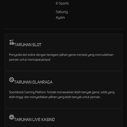
E-Sports
Sabung
Ayam
TARUHAN SLOT
Penyedia slot online dengan beragam pilihan game menarik yang memudahkan
pemain untuk mencapai jackpot
TARUHAN OLAHRAGA
Sportsbook Gaming Platform Terbaik menawarkan lebih banyak game, odds yang
lebih tinggi, dan menyediakan pilihan yang lebih banyak untuk pemain.
TARUHAN LIVE KASINO