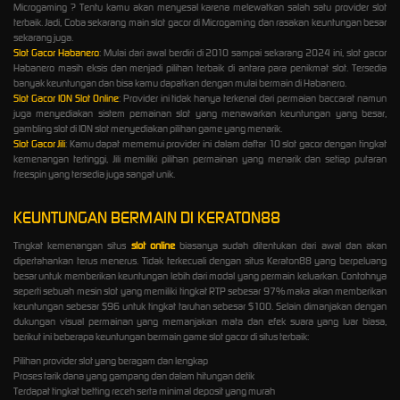
Microgaming ? Tentu kamu akan menyesal karena melewatkan salah satu provider slot
terbaik. Jadi, Coba sekarang main slot gacor di Microgaming dan rasakan keuntungan besar
sekarang juga.
Slot Gacor Habanero
: Mulai dari awal berdiri di 2010 sampai sekarang 2024 ini, slot gacor
Habanero masih eksis dan menjadi pilihan terbaik di antara para penikmat slot. Tersedia
banyak keuntungan dan bisa kamu dapatkan dengan mulai bermain di Habanero.
Slot Gacor ION Slot Online
: Provider ini tidak hanya terkenal dari permaian baccarat namun
juga menyediakan sistem pemainan slot yang menawarkan keuntungan yang besar,
gambling slot di ION slot menyediakan pilihan game yang menarik.
Slot Gacor Jili
: Kamu dapat mememui provider ini dalam daftar 10 slot gacor dengan tingkat
kemenangan tertinggi, Jili memiliki pilihan permainan yang menarik dan setiap putaran
freespin yang tersedia juga sangat unik.
KEUNTUNGAN BERMAIN DI KERATON88
Tingkat kemenangan situs
slot online
biasanya sudah ditentukan dari awal dan akan
dipertahankan terus menerus. Tidak terkecuali dengan situs Keraton88 yang berpeluang
besar untuk memberikan keuntungan lebih dari modal yang permain keluarkan. Contohnya
seperti sebuah mesin slot yang memiliki tingkat RTP sebesar 97% maka akan memberikan
keuntungan sebesar $96 untuk tingkat taruhan sebesar $100. Selain dimanjakan dengan
dukungan visual permainan yang memanjakan mata dan efek suara yang luar biasa,
berikut ini beberapa keuntungan bermain game slot gacor di situs terbaik:
Pilihan provider slot yang beragam dan lengkap
Proses tarik dana yang gampang dan dalam hitungan detik
Terdapat tingkat betting receh serta minimal deposit yang murah