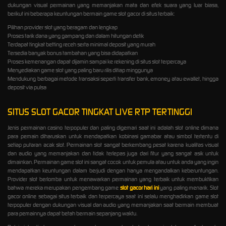
dukungan visual permainan yang memanjakan mata dan efek suara yang luar biasa,
berikut ini beberapa keuntungan bermain game slot gacor di situs terbaik:
Pilihan provider slot yang beragam dan lengkap
Proses tarik dana yang gampang dan dalam hitungan detik
Terdapat tingkat betting receh serta minimal deposit yang murah
Tersedia banyak bonus tambahan yang bisa didapatkan
Proses kemenangan dapat dijamin sampai ke rekening di situs slot terpercaya
Menyediakan game slot yang paling baru rilis ditiap minggunya
Mendukung berbagai metode transaksi seperti transfer bank, emoney atau ewallet, hingga
deposit via pulsa
SITUS SLOT GACOR TINGKAT LIVE RTP TERTINGGI
Jenis permainan casino terpopuler dan paling digemari saat ini adalah slot online dimana
para pemain diharuskan untuk mendapatkan kobinasi gamabar atau simbol tertentu di
setiap putaran acak slot. Permainan slot sangat berkembang pesat karena kualitas visual
dan audio yang memanjakan dan tidak terlepas juga dari fitur yang sangat asik untuk
dimainkan. Permainan game slot ini sangat cocok untuk pemula atau untuk anda yang ingin
mendapatkan keuntungan dalam berjudi dengan hanya mengandalkan keberuntungan.
Provider slot berlomba untuk menawarkan permainan yang terbaik untuk membuktikan
bahwa mereka merupakan pengembang game
slot gacor hari ini
yang paling menarik. Slot
gacor online sebagai situs terbaik dan terpercaya saat ini selalu menghadirkan game slot
terpopuler dengan dukungan visual dan audio yang memanjakan saat bermain membuat
para pemainnya dapat betah bermain sepanjang waktu.