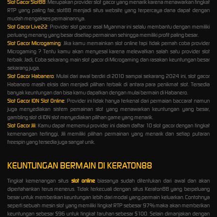
Slot Gacor Slot88
: Merupakan provider slot gacor yang menarik karena menawarkan tingkat
RTP yang paling fair, slot88 menjadi situs website yang terpercaya dana dapat dengan
mudah mengakses permainannya.
Slot Gacor Live22
: Provider slot gacor asal Myanmar ini selalu membantu dengan memiliki
perluang menang yang besar disetiap permainan sehingga memiliki profit paling besar.
Slot Gacor Microgaming
: Jika kamu memainkan slot online tapi tidak pernah coba provider
Microgaming ? Tentu kamu akan menyesal karena melewatkan salah satu provider slot
terbaik. Jadi, Coba sekarang main slot gacor di Microgaming dan rasakan keuntungan besar
sekarang juga.
Slot Gacor Habanero
: Mulai dari awal berdiri di 2010 sampai sekarang 2024 ini, slot gacor
Habanero masih eksis dan menjadi pilihan terbaik di antara para penikmat slot. Tersedia
banyak keuntungan dan bisa kamu dapatkan dengan mulai bermain di Habanero.
Slot Gacor ION Slot Online
: Provider ini tidak hanya terkenal dari permaian baccarat namun
juga menyediakan sistem pemainan slot yang menawarkan keuntungan yang besar,
gambling slot di ION slot menyediakan pilihan game yang menarik.
Slot Gacor Jili
: Kamu dapat mememui provider ini dalam daftar 10 slot gacor dengan tingkat
kemenangan tertinggi, Jili memiliki pilihan permainan yang menarik dan setiap putaran
freespin yang tersedia juga sangat unik.
KEUNTUNGAN BERMAIN DI KERATON88
Tingkat kemenangan situs
slot online
biasanya sudah ditentukan dari awal dan akan
dipertahankan terus menerus. Tidak terkecuali dengan situs Keraton88 yang berpeluang
besar untuk memberikan keuntungan lebih dari modal yang permain keluarkan. Contohnya
seperti sebuah mesin slot yang memiliki tingkat RTP sebesar 97% maka akan memberikan
keuntungan sebesar $96 untuk tingkat taruhan sebesar $100. Selain dimanjakan dengan