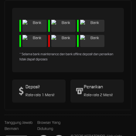
* Selama bank maintenance dan bank offline deposit dan penarikan
tidak dapat diproses
Deposit
Penarikan
Rata-rata 1 Menit
Rata-rata 2 Menit
Tanggung Jawab
Browser Yang
Bermain
Didukung