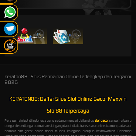
i
i
keraton88 : Situs Permainan Online Terlengkap dan Tergacor
2026
KERATON88: Daftar Situs Slot Online Gacor Maxwin
Slot88 Terpercaya
Para pemain judi di indonesia yang sedang mencari daftar situs
slot gacor
sangat terbantu
dengan tersedianya permainan slot yang dapat dilakukan secara online. Namun pada saat
bermain slot gacor online dapat muncul keraguan ataupun kekhawatiran. Beberapa