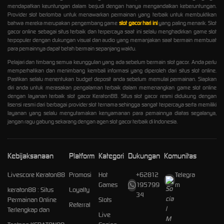
mendapatkan keuntungan dalam berjudi dengan hanya mengandalkan keberuntungan.
Provider slot berlomba untuk menawarkan permainan yang terbaik untuk membuktikan
bahwa mereka merupakan pengembang game
slot gacor hari ini
yang paling menarik. Slot
gacor online sebagai situs terbaik dan terpercaya saat ini selalu menghadirkan game slot
terpopuler dengan dukungan visual dan audio yang memanjakan saat bermain membuat
para pemainnya dapat betah bermain sepanjang waktu.
Pelajari dan timbang semua keunggulan yang ada sebelum bermain slot gacor. Anda perlu
memperhatikan dan menimbang kembali informasi yang diperoleh dari situs slot online.
Pastikan selalu menentukan budget deposit anda sebelum memulai permainan. Siapkan
diri anda untuk merasakan pengalaman terbaik dalam memenangkan game slot online
dengan layanan terbaik slot gacor Keraton88. Situs slot gacor resmi didukung dengan
lisensi resmi dari berbagai provider slot ternama sehingga sangat terpercaya serta memiliki
layanan yang selalu mengutamakan kenyamanan para pemainnya diatas segalanya,
jangan ragu gabung sekarang dengan agen slot gacor terbaik di Indonesia.
Kebijaksanaan
Platform
Kategori
Dukungan
Komunitas
Livescore Keraton88
Promosi
Hot
+62812
Telegra
Games
195799
m
keraton88 : Situs
Loyalty
34
Permainan Online
Slots
Referral
Terlengkap dan
Live