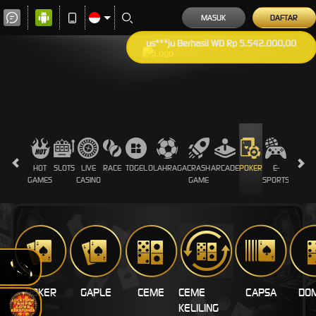
MASUK
DAFTAR
us***ju Berhasil WD Rp 5.542.000,00
HOT
SLOTS
LIVE
RACE
TOGEL
OLAHRAGA
CRASH
ARCADE
POKER
E-
SABUN
GAMES
CASINO
GAME
SPORTS
AYAM
POKER
GAPLE
CEME
CEME
CAPSA
DOM
KELILING