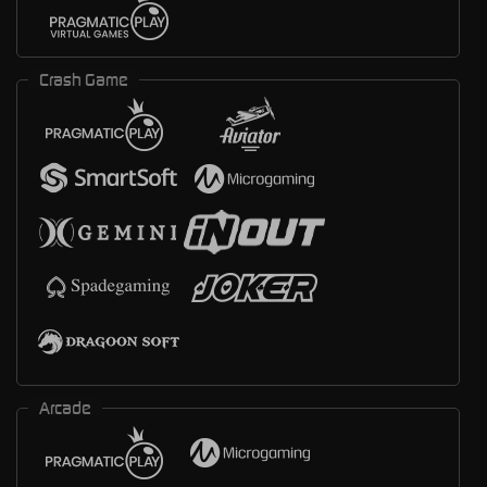
Crash Game
Arcade