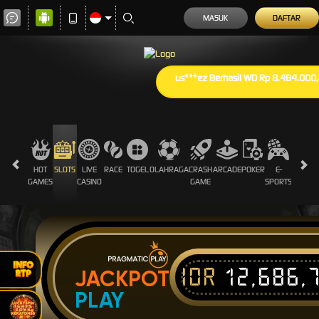
MASUK
DAFTAR
us***ez Berhasil WD Rp 8.484.000
HOT
SLOTS
LIVE
RACE
TOGEL
OLAHRAGA
CRASH
ARCADE
POKER
E-
SABUN
GAMES
CASINO
GAME
SPORTS
AYAM
IDR
12,686,
JACKPOT
PLAY