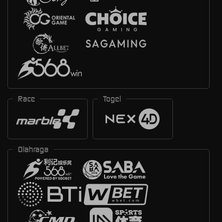
Race
Togel
Olahraga