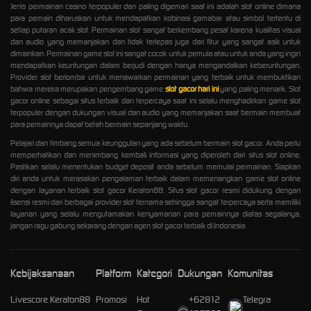
Jenis permainan casino terpopuler dan paling digemari saat ini adalah slot online dimana
para pemain diharuskan untuk mendapatkan kobinasi gamabar atau simbol tertentu di
setiap putaran acak slot. Permainan slot sangat berkembang pesat karena kualitas visual
dan audio yang memanjakan dan tidak terlepas juga dari fitur yang sangat asik untuk
dimainkan. Permainan game slot ini sangat cocok untuk pemula atau untuk anda yang ingin
mendapatkan keuntungan dalam berjudi dengan hanya mengandalkan keberuntungan.
Provider slot berlomba untuk menawarkan permainan yang terbaik untuk membuktikan
bahwa mereka merupakan pengembang game
slot gacor hari ini
yang paling menarik. Slot
gacor online sebagai situs terbaik dan terpercaya saat ini selalu menghadirkan game slot
terpopuler dengan dukungan visual dan audio yang memanjakan saat bermain membuat
para pemainnya dapat betah bermain sepanjang waktu.
Pelajari dan timbang semua keunggulan yang ada sebelum bermain slot gacor. Anda perlu
memperhatikan dan menimbang kembali informasi yang diperoleh dari situs slot online.
Pastikan selalu menentukan budget deposit anda sebelum memulai permainan. Siapkan
diri anda untuk merasakan pengalaman terbaik dalam memenangkan game slot online
dengan layanan terbaik slot gacor Keraton88. Situs slot gacor resmi didukung dengan
lisensi resmi dari berbagai provider slot ternama sehingga sangat terpercaya serta memiliki
layanan yang selalu mengutamakan kenyamanan para pemainnya diatas segalanya,
jangan ragu gabung sekarang dengan agen slot gacor terbaik di Indonesia.
Kebijaksanaan
Platform
Kategori
Dukungan
Komunitas
Livescore Keraton88
Promosi
Hot
+62812
Telegra