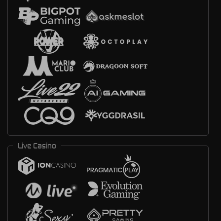
Live Casino