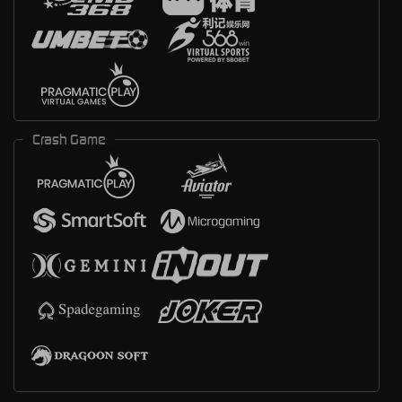
Crash Game