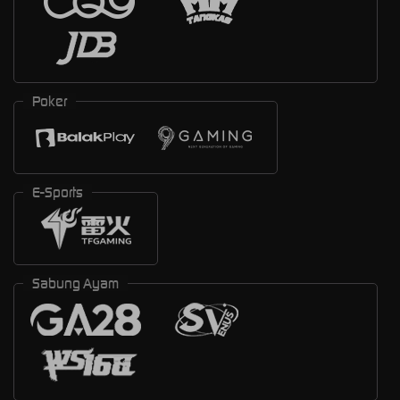
Poker
E-Sports
Sabung Ayam