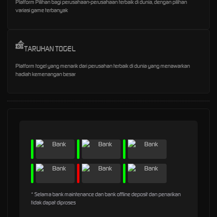
Platform Pilihan bagi perusahaan-perusahaan terbaik di dunia, dengan pilihan
variasi game terbanyak
TARUHAN TOGEL
Platform togel yang menarik dari perusahan terbaik di dunia yang menawarkan
hadiah kemenangan besar
* Selama bank maintenance dan bank offline deposit dan penarikan
tidak dapat diproses