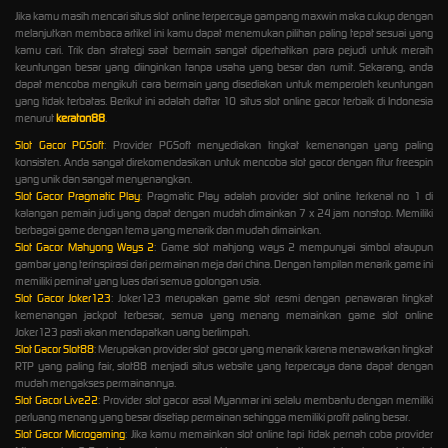
Jika kamu masih mencari situs slot online terpercaya gampang maxwin maka cukup dengan
melanjutkan membaca artikel ini kamu dapat menemukan pilihan paling tepat sesuai yang
kamu cari. Trik dan strategi saat bermain sangat diperhatikan para pejudi untuk meraih
keuntungan besar yang diinginkan tanpa usaha yang besar dan rumit. Sekarang, anda
dapat mencoba mengikuti cara bermain yang disediakan untuk memperoleh keuntungan
yang tidak terbatas. Berikut ini adalah daftar 10 situs slot online gacor terbaik di Indonesia
menurut
keraton88
.
Slot Gacor PGSoft
: Provider PGSoft menyediakan tingkat kemenangan yang paling
konsisten. Anda sangat direkomendasikan untuk mencoba slot gacor dengan fitur freespin
yang unik dan sangat menyenangkan.
Slot Gacor Pragmatic Play
: Pragmatic Play adalah provider slot online terkenal no 1 di
kalangan pemain judi yang dapat dengan mudah dimainkan 7 x 24 jam nonstop. Memiliki
berbagai game dengan tema yang menarik dan mudah dimainkan.
Slot Gacor Mahyong Ways 2
: Game slot mahjong ways 2 mempunyai simbol ataupun
gambar yang terinspirasi dari permainan meja dari china. Dengan tampilan menarik game ini
memiliki peminat yang luas dari semua golongan usia.
Slot Gacor Joker123
: Joker123 merupakan game slot resmi dengan penawaran tingkat
kemenangan jackpot terbesar, semua yang menang memainkan game slot online
Joker123 pasti akan mendapatkan uang berlimpah.
Slot Gacor Slot88
: Merupakan provider slot gacor yang menarik karena menawarkan tingkat
RTP yang paling fair, slot88 menjadi situs website yang terpercaya dana dapat dengan
mudah mengakses permainannya.
Slot Gacor Live22
: Provider slot gacor asal Myanmar ini selalu membantu dengan memiliki
perluang menang yang besar disetiap permainan sehingga memiliki profit paling besar.
Slot Gacor Microgaming
: Jika kamu memainkan slot online tapi tidak pernah coba provider