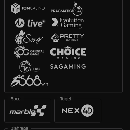
Race
Togel
Olahraga