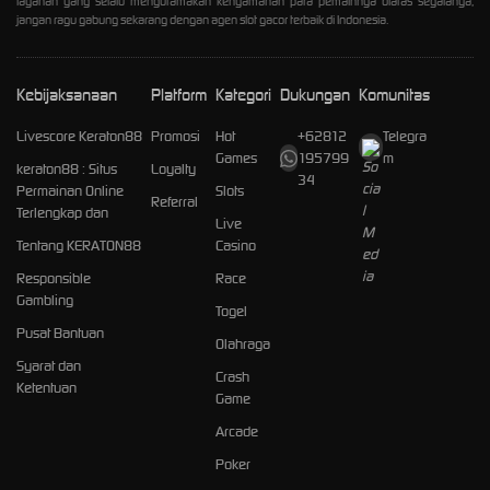
layanan yang selalu mengutamakan kenyamanan para pemainnya diatas segalanya,
jangan ragu gabung sekarang dengan agen slot gacor terbaik di Indonesia.
Kebijaksanaan
Platform
Kategori
Dukungan
Komunitas
Livescore Keraton88
Promosi
Hot
+62812
Telegra
Games
195799
m
keraton88 : Situs
Loyalty
34
Permainan Online
Slots
Referral
Terlengkap dan
Live
Tentang KERATON88
Casino
Responsible
Race
Gambling
Togel
Pusat Bantuan
Olahraga
Syarat dan
Crash
Ketentuan
Game
Arcade
Poker