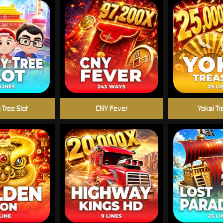
Tree Slot
CNY Fever
Yokai Tr