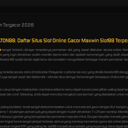
dan Tergacor 2026
ON88: Daftar Situs Slot Online Gacor Maxwin Slot88 Terp
r
sangat terbantu dengan tersedianya permainan slot yang dapat dilakukan secara online. Na
us yang ingin dimainkan sudah memiliki lisensi resmi dan apakah kemenangan yang diraih dapa
 Keraton88 sudah berdiri sejak lama dan konsisten menyediakan berbagai macam permainan slot
ang tersedia secara resmi di Indonesia. Pelayanan customer service yang dimiliki Keraton88 dia
 juga sangat cepat dan diatas rata - rata dari situs lainnya. Kemenangan berapapun di situs slo
 cukup dengan melanjutkan membaca artikel ini kamu dapat menemukan pilihan paling tepat sesua
sar dan rumit. Sekarang, anda dapat mencoba mengikuti cara bermain yang disediakan untuk memp
paling konsisten. Anda sangat direkomendasikan untuk mencoba slot gacor dengan fitur freespi
rkenal no 1 di kalangan pemain judi yang dapat dengan mudah dimainkan 7 x 24 jam nonstop. Mem
taupun gambar yang terinspirasi dari permainan meja dari china. Dengan tampilan menarik game 
ran tingkat kemenangan jackpot terbesar, semua yang menang memainkan game slot online Joke
nawarkan tingkat RTP yang paling fair, slot88 menjadi situs website yang terpercaya dana dapa