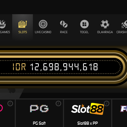
 GAMES
SLOTS
LIVE CASINO
RACE
TOGEL
OLAHRAGA
CRASH
if***na Berhasil WD Rp 2.144.000,00
IDR
12,698,944,618
i
i
i
a
PG Soft
Slot88 x PP