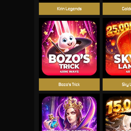
Kirin Legends
Gold
Bozo's Trick
Sky 