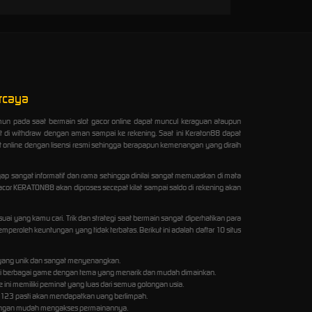
ercaya
mun pada saat bermain slot gacor online dapat muncul keraguan ataupun
t di withdraw dengan aman sampai ke rekening. Saat ini Keraton88 dapat
 online dengan lisensi resmi sehingga berapapun kemenangan yang diraih
nggap sangat informatif dan rama sehingga dinilai sangat memuaskan di mata
t gacor KERATON88 akan diproses secepat kilat sampai saldo di rekening akan
i yang kamu cari. Trik dan strategi saat bermain sangat diperhatikan para
eroleh keuntungan yang tidak terbatas. Berikut ini adalah daftar 10 situs
n yang unik dan sangat menyenangkan.
iliki berbagai game dengan tema yang menarik dan mudah dimainkan.
ini memiliki peminat yang luas dari semua golongan usia.
r123 pasti akan mendapatkan uang berlimpah.
t dengan mudah mengakses permainannya.