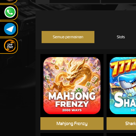
Semua permainan
Slots
Mahjong Frenzy
Shark