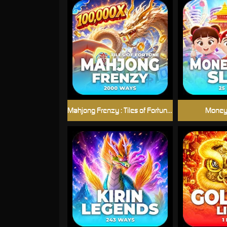
Mahjong Frenzy : Tiles of Fortunes
Money 