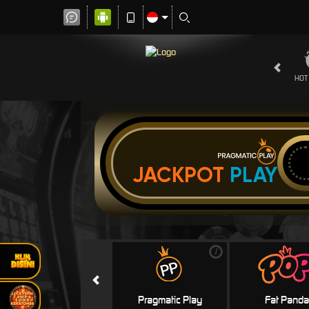
HOT
JACKPOT
PLAY
i
Pragmatic Play
Fat Pand