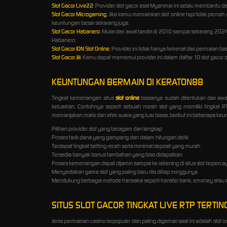
Slot Gacor Live22
: Provider slot gacor asal Myanmar ini selalu membantu d
Slot Gacor Microgaming
: Jika kamu memainkan slot online tapi tidak perna
keuntungan besar sekarang juga.
Slot Gacor Habanero
: Mulai dari awal berdiri di 2010 sampai sekarang 202
Habanero.
Slot Gacor ION Slot Online
: Provider ini tidak hanya terkenal dari permaia
Slot Gacor Jili
: Kamu dapat mememui provider ini dalam daftar 10 slot gacor d
KEUNTUNGAN BERMAIN DI KERATON88
Tingkat kemenangan situs
slot online
biasanya sudah ditentukan dari awa
keluarkan. Contohnya seperti sebuah mesin slot yang memiliki tingk
memanjakan mata dan efek suara yang luar biasa, berikut ini beberapa keunt
Pilihan provider slot yang beragam dan lengkap
Proses tarik dana yang gampang dan dalam hitungan detik
Terdapat tingkat betting receh serta minimal deposit yang murah
Tersedia banyak bonus tambahan yang bisa didapatkan
Proses kemenangan dapat dijamin sampai ke rekening di situs slot terperca
Menyediakan game slot yang paling baru rilis ditiap minggunya
Mendukung berbagai metode transaksi seperti transfer bank, emoney atau ew
SITUS SLOT GACOR TINGKAT LIVE RTP TERTIN
Jenis permainan casino terpopuler dan paling digemari saat ini adalah slo