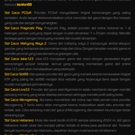
menurut
keraton88
.
Slot Gacor PGSoft
: Provider PGSoft menyediakan tingkat kemenangan yang paling
konsisten. Anda sangat direkomendasikan untuk mencoba slot gacor dengan fitur freespin
yang unik dan sangat menyenangkan.
Slot Gacor Pragmatic Play
: Pragmatic Play adalah provider slot online terkenal no 1 di
kalangan pemain judi yang dapat dengan mudah dimainkan 7 x 24 jam nonstop. Memiliki
berbagai game dengan tema yang menarik dan mudah dimainkan.
Slot Gacor Mahyong Ways 2
: Game slot mahjong ways 2 mempunyai simbol ataupun
gambar yang terinspirasi dari permainan meja dari china. Dengan tampilan menarik game ini
memiliki peminat yang luas dari semua golongan usia.
Slot Gacor Joker123
: Joker123 merupakan game slot resmi dengan penawaran tingkat
kemenangan jackpot terbesar, semua yang menang memainkan game slot online
Joker123 pasti akan mendapatkan uang berlimpah.
Slot Gacor Slot88
: Merupakan provider slot gacor yang menarik karena menawarkan tingkat
RTP yang paling fair, slot88 menjadi situs website yang terpercaya dana dapat dengan
mudah mengakses permainannya.
Slot Gacor Live22
: Provider slot gacor asal Myanmar ini selalu membantu dengan memiliki
perluang menang yang besar disetiap permainan sehingga memiliki profit paling besar.
Slot Gacor Microgaming
: Jika kamu memainkan slot online tapi tidak pernah coba provider
Microgaming ? Tentu kamu akan menyesal karena melewatkan salah satu provider slot
terbaik. Jadi, Coba sekarang main slot gacor di Microgaming dan rasakan keuntungan besar
sekarang juga.
Slot Gacor Habanero
: Mulai dari awal berdiri di 2010 sampai sekarang 2024 ini, slot gacor
Habanero masih eksis dan menjadi pilihan terbaik di antara para penikmat slot. Tersedia
banyak keuntungan dan bisa kamu dapatkan dengan mulai bermain di Habanero.