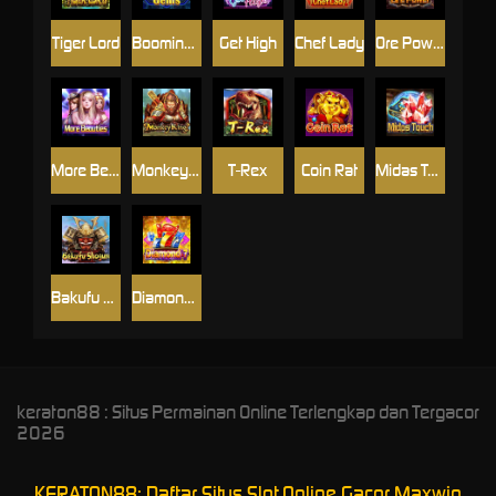
Tiger Lord
Booming Gems
Get High
Chef Lady
Ore Power
More Beauties
Monkey King
T-Rex
Coin Rat
Midas Touch
Bakufu Shogun
Diamond 7
keraton88 : Situs Permainan Online Terlengkap dan Tergacor
2026
KERATON88: Daftar Situs Slot Online Gacor Maxwin