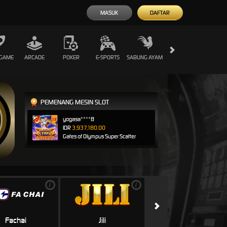
MASUK
DAFTAR
 GAME
ARCADE
POKER
E-SPORTS
SABUNG AYAM
PROMOSI
PEMENANG MESIN SLOT
yogasa****8
IDR
3,937,180.00
Gates of Olympus Super Scatter
sa****a
IDR
1,199,480.00
Gates of Olympus™
i
i
i
yogasa****8
IDR
1,038,600.00
No Limit City
Gates of Olympus Super Scatter
Fachai
Jili
alian****3