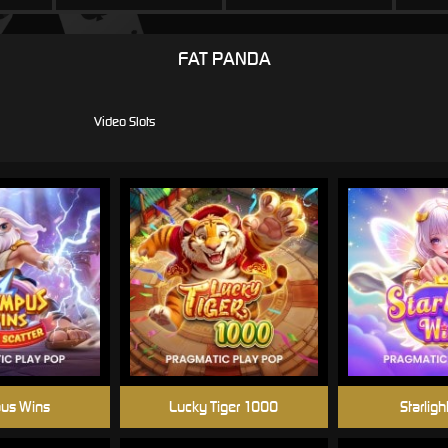
FAT PANDA
Video Slots
us Wins
Lucky Tiger 1000
Starligh