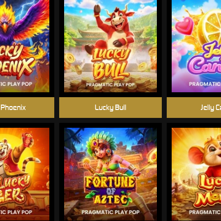
 Phoenix
Lucky Bull
Jelly 