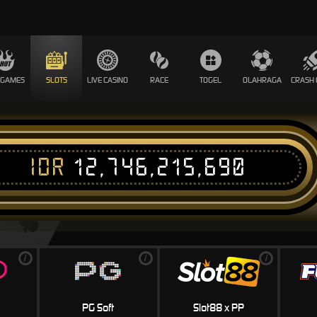
 GAMES
SLOTS
LIVE CASINO
RACE
TOGEL
OLAHRAGA
CRASH
uk***vk Berhasil WD Rp 4.455.000,00
IDR
12,746,215,690
i
i
i
a
PG Soft
Slot88 x PP