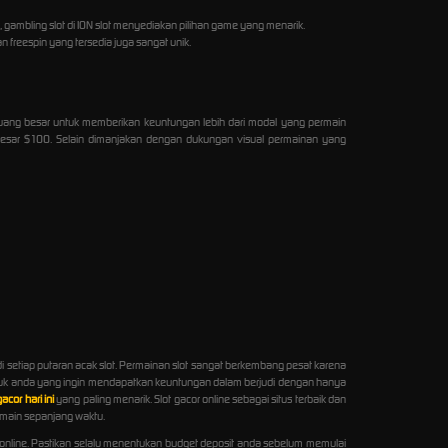
gambling slot di ION slot menyediakan pilihan game yang menarik.
n freespin yang tersedia juga sangat unik.
eluang besar untuk memberikan keuntungan lebih dari modal yang permain
besar $100. Selain dimanjakan dengan dukungan visual permainan yang
di setiap putaran acak slot. Permainan slot sangat berkembang pesat karena
 untuk anda yang ingin mendapatkan keuntungan dalam berjudi dengan hanya
gacor hari ini
yang paling menarik. Slot gacor online sebagai situs terbaik dan
rmain sepanjang waktu.
 online. Pastikan selalu menentukan budget deposit anda sebelum memulai