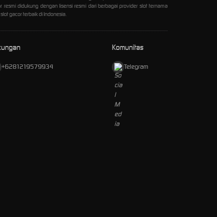
resmi didukung dengan lisensi resmi dari berbagai provider slot ternama
t gacor terbaik di Indonesia.
kungan
Komunitas
+6281219579934
Telegram