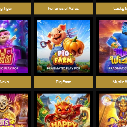
y Tiger
Fortunes of Aztec
Lucky 
 Neko
Pig Farm
Mystic 