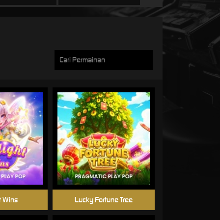
IDR
854,000.00
Mahjong Ways
a****6
IDR
697,200.00
Mahjong Ways 2
twi****t
IDR
672,000.00
Mahjong Wins 3 – Black Scatter
ban****9
IDR
576,800.00
Mahjong Ways 2
m****u
IDR
528,000.00
Mahjong Ways 2
batu****8
IDR
504,360.00
Mahjong Ways 2
t Wins
Lucky Fortune Tree
ban****9
IDR
474,600.00