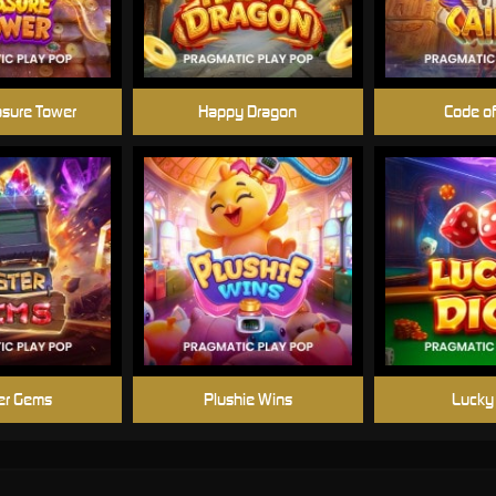
easure Tower
Happy Dragon
Code of
er Gems
Plushie Wins
Lucky