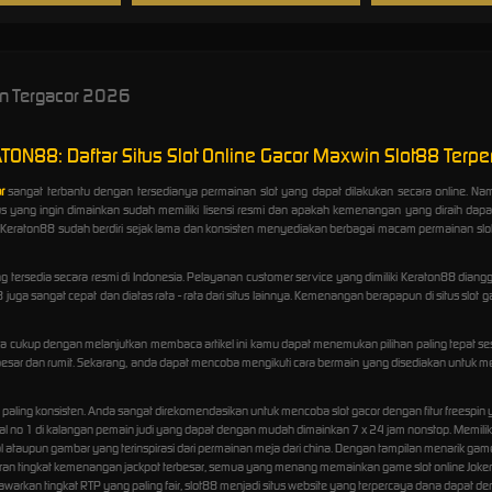
dan Tergacor 2026
ON88: Daftar Situs Slot Online Gacor Maxwin Slot88 Terp
r
sangat terbantu dengan tersedianya permainan slot yang dapat dilakukan secara online. Na
us yang ingin dimainkan sudah memiliki lisensi resmi dan apakah kemenangan yang diraih dapa
 Keraton88 sudah berdiri sejak lama dan konsisten menyediakan berbagai macam permainan slot
ang tersedia secara resmi di Indonesia. Pelayanan customer service yang dimiliki Keraton88 dia
 juga sangat cepat dan diatas rata - rata dari situs lainnya. Kemenangan berapapun di situs slo
 cukup dengan melanjutkan membaca artikel ini kamu dapat menemukan pilihan paling tepat sesua
sar dan rumit. Sekarang, anda dapat mencoba mengikuti cara bermain yang disediakan untuk memp
paling konsisten. Anda sangat direkomendasikan untuk mencoba slot gacor dengan fitur freespi
rkenal no 1 di kalangan pemain judi yang dapat dengan mudah dimainkan 7 x 24 jam nonstop. Mem
taupun gambar yang terinspirasi dari permainan meja dari china. Dengan tampilan menarik game 
ran tingkat kemenangan jackpot terbesar, semua yang menang memainkan game slot online Joke
nawarkan tingkat RTP yang paling fair, slot88 menjadi situs website yang terpercaya dana dapa