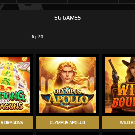
5G GAMES
Top 20
 5 DRAGONS
OLYMPUS APOLLO
WILD B