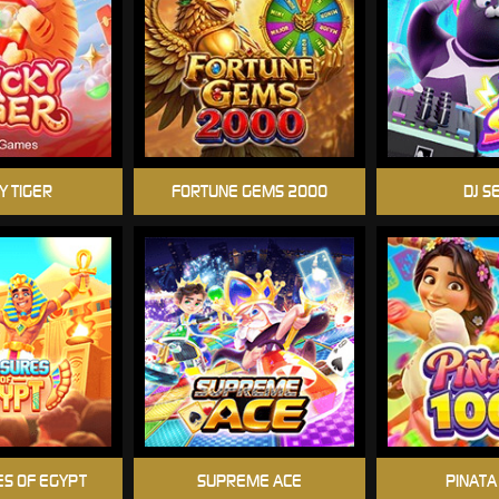
Y TIGER
FORTUNE GEMS 2000
DJ S
S OF EGYPT
SUPREME ACE
PINATA