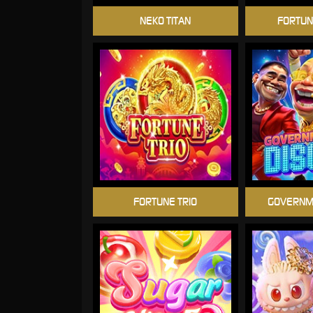
NEKO TITAN
FORTUN
FORTUNE TRIO
GOVERNME