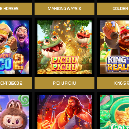
E HORSES
MAHJONG WAYS 3
GOLDEN 
NT DISCO 2
PICHU PICHU
KING'S