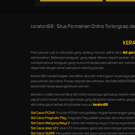
keraton88 : Situs Permainan Online Terlengkap 
KERAT
Para pemain judi di indonesia yang sedang mencari daftar situs
slot gaco
kekhawatiran. Beberapa keraguan yang dapat ditemui seperti apakah sit
menepis semua keraguan yang muncul di kepala para pemain slot, karena
dapat tarik dengan aman sampai ke rekening pemain.
Keraton88 menjadi bagian dari daftar situs slot online gacor terpercaya y
para pemain slot online. Proses deposit dan withdraw dari teller KERATON88
bertambah tanpa sepengetahuan pemain.
Jika kamu masih mencari situs slot online terpercaya gampang maxwin maka
pejudi untuk meraih keuntungan besar yang diinginkan tanpa usaha yang be
slot online gacor terbaik di Indonesia menurut
keraton88
.
Slot Gacor PGSoft
: Provider PGSoft menyediakan tingkat kemenangan yang 
Slot Gacor Pragmatic Play
: Pragmatic Play adalah provider slot online te
Slot Gacor Mahyong Ways 2
: Game slot mahjong ways 2 mempunyai simbol a
Slot Gacor Joker123
: Joker123 merupakan game slot resmi dengan penawa
Slot Gacor Slot88
: Merupakan provider slot gacor yang menarik karena me