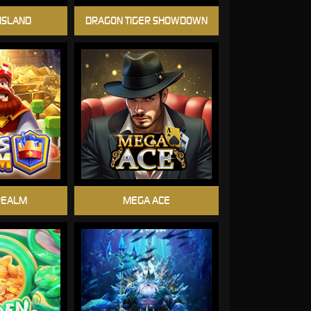
ISLAND
DRAGON TIGER SHOWDOWN
 REALM
MEGA ACE