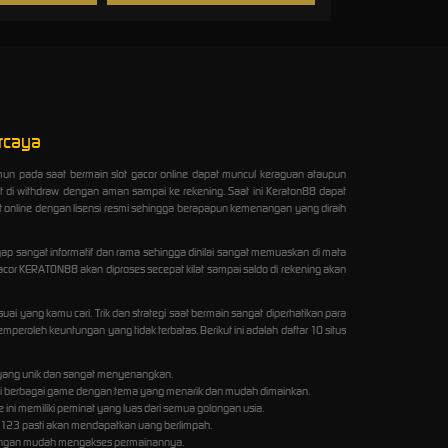
ercaya
mun pada saat bermain slot gacor online dapat muncul keraguan ataupun
t di withdraw dengan aman sampai ke rekening. Saat ini Keraton88 dapat
 online dengan lisensi resmi sehingga berapapun kemenangan yang diraih
nggap sangat informatif dan rama sehingga dinilai sangat memuaskan di mata
t gacor KERATON88 akan diproses secepat kilat sampai saldo di rekening akan
i yang kamu cari. Trik dan strategi saat bermain sangat diperhatikan para
eroleh keuntungan yang tidak terbatas. Berikut ini adalah daftar 10 situs
n yang unik dan sangat menyenangkan.
iliki berbagai game dengan tema yang menarik dan mudah dimainkan.
ini memiliki peminat yang luas dari semua golongan usia.
r123 pasti akan mendapatkan uang berlimpah.
t dengan mudah mengakses permainannya.