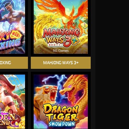
Gates of Olympus Super Scatter
BOXING
MAHJONG WAYS 3+