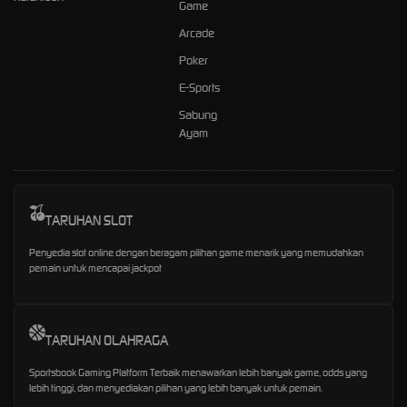
Game
Arcade
Poker
E-Sports
Sabung
Ayam
TARUHAN SLOT
Penyedia slot online dengan beragam pilihan game menarik yang memudahkan
pemain untuk mencapai jackpot
TARUHAN OLAHRAGA
Sportsbook Gaming Platform Terbaik menawarkan lebih banyak game, odds yang
lebih tinggi, dan menyediakan pilihan yang lebih banyak untuk pemain.