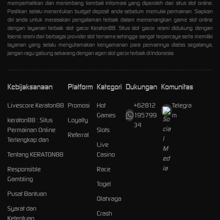
memperhatikan dan menimbang kembali informasi yang diperoleh dari situs slot online.
Pastikan selalu menentukan budget deposit anda sebelum memulai permainan. Siapkan
diri anda untuk merasakan pengalaman terbaik dalam memenangkan game slot online
dengan layanan terbaik slot gacor Keraton88. Situs slot gacor resmi didukung dengan
lisensi resmi dari berbagai provider slot ternama sehingga sangat terpercaya serta memiliki
layanan yang selalu mengutamakan kenyamanan para pemainnya diatas segalanya,
jangan ragu gabung sekarang dengan agen slot gacor terbaik di Indonesia.
Kebijaksanaan
Platform
Kategori
Dukungan
Komunitas
Livescore Keraton88
Promosi
Hot
+62812
Telegra
Games
195799
m
keraton88 : Situs
Loyalty
34
Permainan Online
Slots
Referral
Terlengkap dan
Live
Tentang KERATON88
Casino
Responsible
Race
Gambling
Togel
Pusat Bantuan
Olahraga
Syarat dan
Crash
Ketentuan