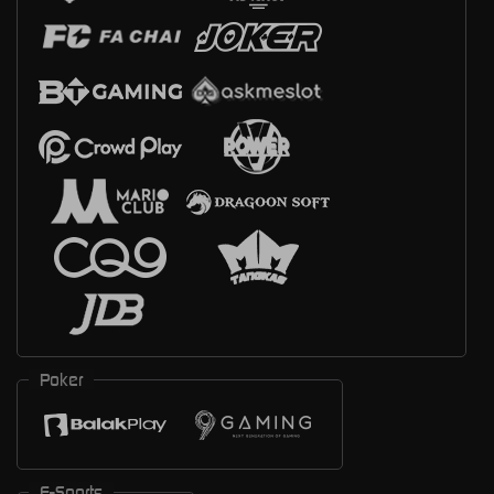
Poker
E-Sports