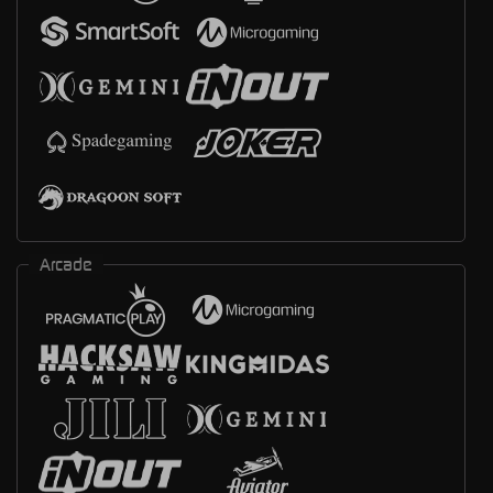
Arcade