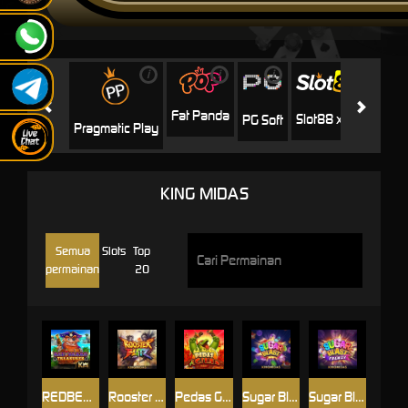
i
i
i
i
i
Facha
Fat Panda
Slot88 x PP
PG Soft
Pragmatic Play
KING MIDAS
Semua
Slots
Top
permainan
20
REDBEARD TREASURE
Rooster Blitz
Pedas Gila
Sugar Blast
Sugar Blast Frenzy