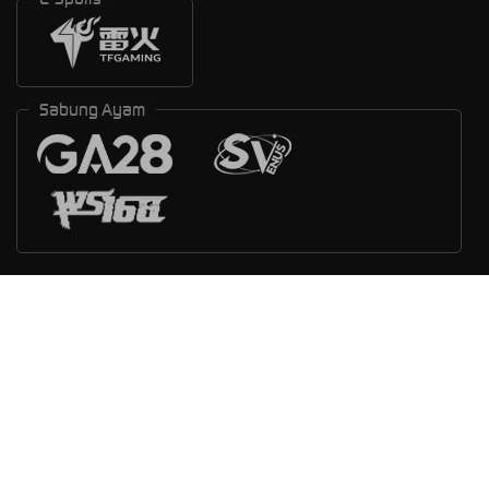
Sabung Ayam