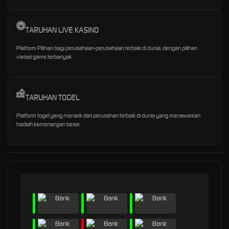
TARUHAN LIVE KASINO
Platform Pilihan bagi perusahaan-perusahaan terbaik di dunia, dengan pilihan
variasi game terbanyak
TARUHAN TOGEL
Platform togel yang menarik dari perusahan terbaik di dunia yang menawarkan
hadiah kemenangan besar