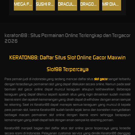
MEGA FORTUNE OX
SUSHI RUSH
DRACULA’S CASTLE BANQUET
DRAGON FORTUNE
MR DIAMOND DELUXE
keraton88 : Situs Permainan Online Terlengkap dan Tergacor
2026
KERATON88: Daftar Situs Slot Online Gacor Maxwin
Slot88 Terpercaya
Para pemain judi di indonesia yang sedang mencari daftar situs
slot gacor
sangat terbantu
dengan tersedianya permainan slot yang dapat dilakukan secara online. Namun pada saat
bermain slot gacor online dapat muncul keraguan ataupun kekhawatiran. Beberapa
keraguan yang dapat ditemui seperti apakah situs yang ingin dimainkan sudah memiliki
lisensi resmi dan apakah kemenangan yang diraih dapat di withdraw dengan aman sampai
ke rekening. Saat ini Keraton88 dapat menepis semua keraguan yang muncul di kepala
para pemain slot, karena Keraton88 sudah berdiri sejak lama dan konsisten menyediakan
berbagai macam permainan slot online dengan lisensi resmi sehingga berapapun
kemenangan yang diraih dapat tarik dengan aman sampai ke rekening pemain.
Keraton88 menjadi bagian dari daftar situs slot online gacor terpercaya yang tersedia
secara resmi di Indonesia. Pelayanan customer service yang dimiliki Keraton88 dianggap