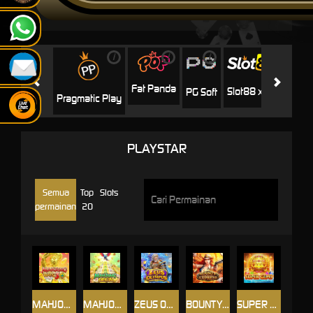
i
i
i
i
i
Facha
Fat Panda
Slot88 x PP
PG Soft
Pragmatic Play
PLAYSTAR
Semua
Top
Slots
permainan
20
MAHJONG WAYS 3+
MAHJONG：ORIGIN
ZEUS OF OLYMPUS
BOUNTY EXPRESS
SUPER GEMS