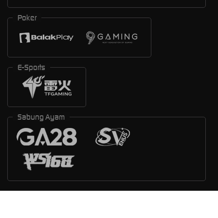
Poker
E-Sports
Sabung Ayam