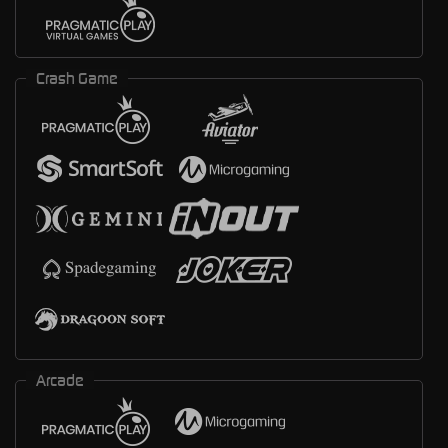
Crash Game
Arcade