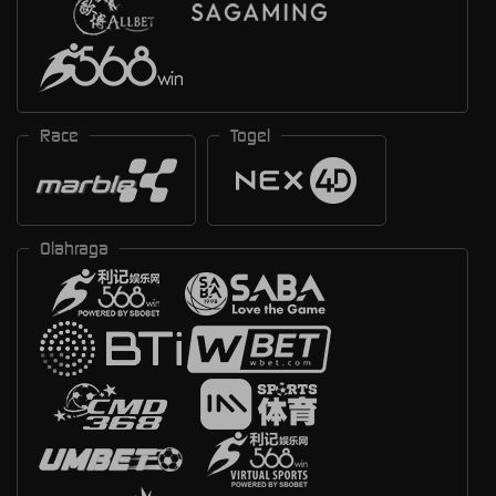
Race
Togel
Olahraga