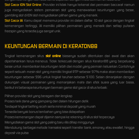
Slot Gacor ION Slot Online
: Provider ini tidak hanya terkenal dari permaian baccarat namun
juga menyediakan sistem pemainan slot yang menawarkan keuntungan yang besar,
gambling slot di ION slot menyediakan pilihan game yang menarik.
Slot Gacor Jili
: Kamu dapat mememui provider ini dalam daftar 10 slot gacor dengan tingkat
kemenangan tertinggi, Jili memiliki pilihan permainan yang menarik dan setiap putaran
freespin yang tersedia juga sangat unik.
KEUNTUNGAN BERMAIN DI KERATON88
Tingkat kemenangan situs
slot online
biasanya sudah ditentukan dari awal dan akan
dipertahankan terus menerus. Tidak terkecuali dengan situs Keraton88 yang berpeluang
besar untuk memberikan keuntungan lebih dari modal yang permain keluarkan. Contohnya
seperti sebuah mesin slot yang memiliki tingkat RTP sebesar 97% maka akan memberikan
keuntungan sebesar $96 untuk tingkat taruhan sebesar $100. Selain dimanjakan dengan
dukungan visual permainan yang memanjakan mata dan efek suara yang luar biasa,
berikut ini beberapa keuntungan bermain game slot gacor di situs terbaik:
Pilihan provider slot yang beragam dan lengkap
Proses tarik dana yang gampang dan dalam hitungan detik
Terdapat tingkat betting receh serta minimal deposit yang murah
Tersedia banyak bonus tambahan yang bisa didapatkan
Proses kemenangan dapat dijamin sampai ke rekening di situs slot terpercaya
Menyediakan game slot yang paling baru rilis ditiap minggunya
Mendukung berbagai metode transaksi seperti transfer bank, emoney atau ewallet, hingga
deposit via pulsa