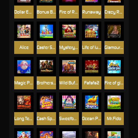
Dollar Eagle
Bonus Bears
Fire of Rue Royale
Runaway
Crazy Restaurant
Alice
Caster Surprise
Mystery Of The Orient
Life of luxury II
Glamourous World
Magic Pearl
Brothers Kingdom
Wild Buffalo
Fafafa2
Fire of glacier gold
Long Teng Hu Xiao
Cash Spark
Sweetbakery
Ocean Party
Mr.Fido