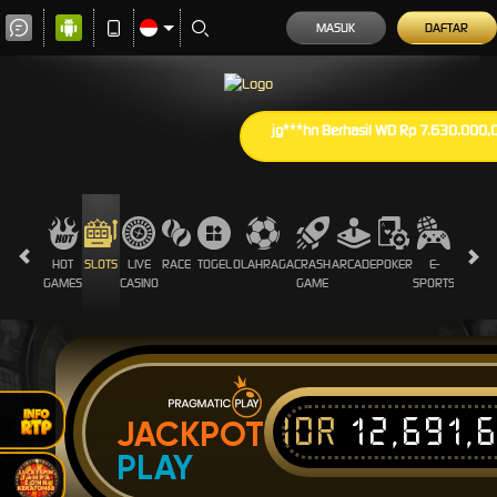
MASUK
DAFTAR
jg***hn Berhasil WD Rp 7.630.000,
HOT
SLOTS
LIVE
RACE
TOGEL
OLAHRAGA
CRASH
ARCADE
POKER
E-
SABUN
GAMES
CASINO
GAME
SPORTS
AYAM
IDR
12,691,
JACKPOT
PLAY