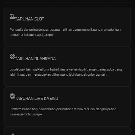
TARUHAN SLOT
Penyedia slot online dengan beragam pilihan game menarik yang memudahkan
pemain untuk mencapai jackpot
TARUHAN OLAHRAGA
Sportsbook Gaming Platform Terbaik menawarkan lebih banyak game, odds yang
lebih tinggi, dan menyediakan pilihan yang lebih banyak untuk pemain.
TARUHAN LIVE KASINO
Platform Pilihan bagi perusahaan-perusahaan terbaik di dunia, dengan pilihan
variasi game terbanyak