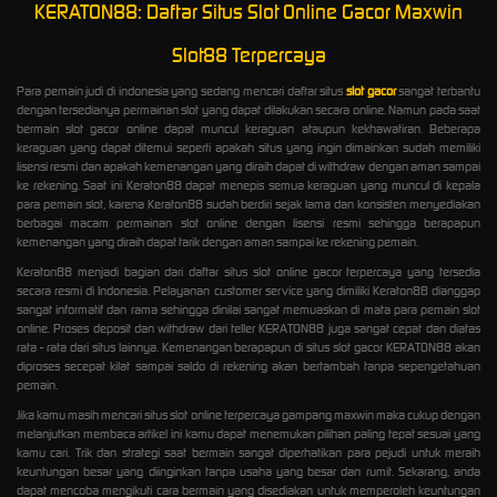
KERATON88: Daftar Situs Slot Online Gacor Maxwin
Slot88 Terpercaya
Para pemain judi di indonesia yang sedang mencari daftar situs
slot gacor
sangat terbantu
dengan tersedianya permainan slot yang dapat dilakukan secara online. Namun pada saat
bermain slot gacor online dapat muncul keraguan ataupun kekhawatiran. Beberapa
keraguan yang dapat ditemui seperti apakah situs yang ingin dimainkan sudah memiliki
lisensi resmi dan apakah kemenangan yang diraih dapat di withdraw dengan aman sampai
ke rekening. Saat ini Keraton88 dapat menepis semua keraguan yang muncul di kepala
para pemain slot, karena Keraton88 sudah berdiri sejak lama dan konsisten menyediakan
berbagai macam permainan slot online dengan lisensi resmi sehingga berapapun
kemenangan yang diraih dapat tarik dengan aman sampai ke rekening pemain.
Keraton88 menjadi bagian dari daftar situs slot online gacor terpercaya yang tersedia
secara resmi di Indonesia. Pelayanan customer service yang dimiliki Keraton88 dianggap
sangat informatif dan rama sehingga dinilai sangat memuaskan di mata para pemain slot
online. Proses deposit dan withdraw dari teller KERATON88 juga sangat cepat dan diatas
rata - rata dari situs lainnya. Kemenangan berapapun di situs slot gacor KERATON88 akan
diproses secepat kilat sampai saldo di rekening akan bertambah tanpa sepengetahuan
pemain.
Jika kamu masih mencari situs slot online terpercaya gampang maxwin maka cukup dengan
melanjutkan membaca artikel ini kamu dapat menemukan pilihan paling tepat sesuai yang
kamu cari. Trik dan strategi saat bermain sangat diperhatikan para pejudi untuk meraih
keuntungan besar yang diinginkan tanpa usaha yang besar dan rumit. Sekarang, anda
dapat mencoba mengikuti cara bermain yang disediakan untuk memperoleh keuntungan