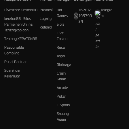
Livescore Keraton88
Promosi
Hot
+62812
Telegra
Games
195799
m
keraton88 : Situs
Loyalty
34
Permainan Online
Slots
Referral
Terlengkap dan
Live
Tentang KERATON88
Casino
Responsible
Race
Gambling
Togel
Pusat Bantuan
Olahraga
Syarat dan
Crash
Ketentuan
Game
Arcade
Poker
E-Sports
Sabung
Ayam