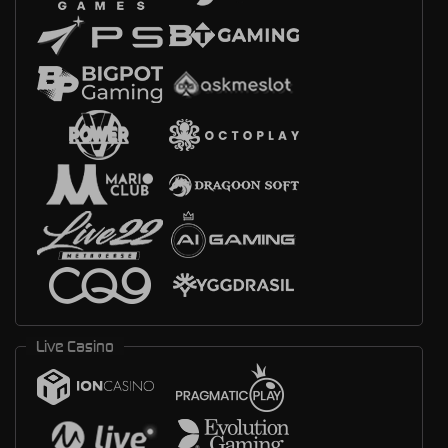
Live Casino