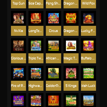
Top Gun
Sea Captain
Feng Shen
Dragon City
Wild Fox
NvXia
LongTengHuXiao2
Circus
Dragon Gold
Lucky Fortune
Glorious Rome
Triple Twister
African Wildlife
Magic Totem
Buffalo Gold
Fire of Route 66
Highway King
GoldenTree
5 Kings
Irish Luck