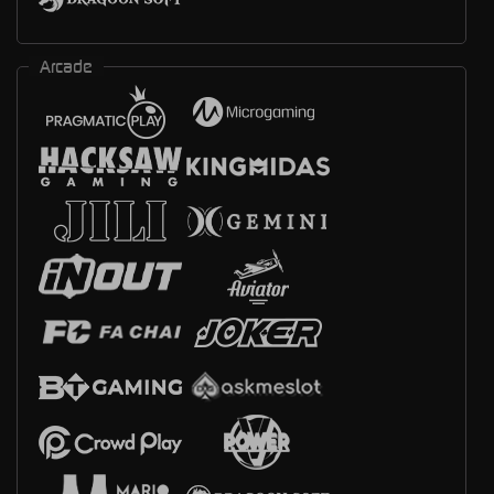
Arcade