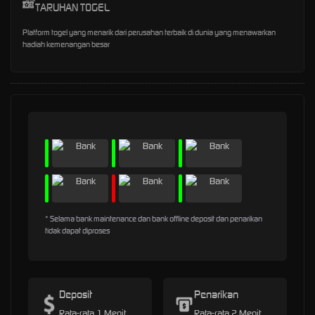
TARUHAN TOGEL
Platform togel yang menarik dari perusahan terbaik di dunia yang menawarkan
hadiah kemenangan besar
* Selama bank maintenance dan bank offline deposit dan penarikan
tidak dapat diproses
Deposit
Penarikan
Rata-rata 1 Menit
Rata-rata 2 Menit