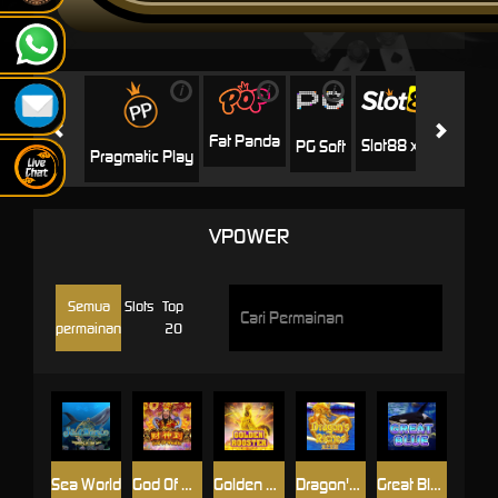
i
i
i
i
i
Facha
Fat Panda
Slot88 x PP
PG Soft
Pragmatic Play
VPOWER
Semua
Slots
Top
permainan
20
Sea World
God Of Wealth
Golden Rooster
Dragon's Riches
Great Blue