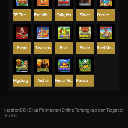
TIS The Season
Fire Wheel
Tally Ho
Silver
Cookie Pop
Fame
Seasons
Fruit
Pirate
Reel King Mega
Mystery Reels Power Reels
Archer
Fire of Riverside
Panda Magic II
keraton88 : Situs Permainan Online Terlengkap dan Tergacor
2026