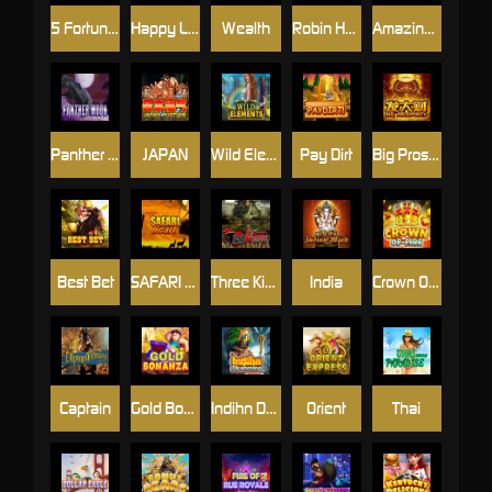
5 Fortune Dragon
Happy Lantern
Wealth
Robin Hood
Amazing Thailand
Panther Moon
JAPAN
Wild Elements
Pay Dirt
Big Prosperity
Best Bet
SAFARI Heat
Three Kingdoms
India
Crown Of Fire
Captain
Gold Bonanza
Indihn Dkehming
Orient
Thai