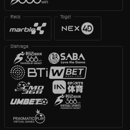
Race
Togel
Olahraga