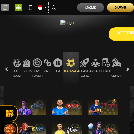
MASUK
DAFTAR
xn***sf B
HOT
SLOTS
LIVE
RACE
TOGEL
OLAHRAGA
CRASH
ARCADE
POKER
E-
SABUN
GAMES
CASINO
GAME
SPORTS
AYAM
i
i
i
i
i
i