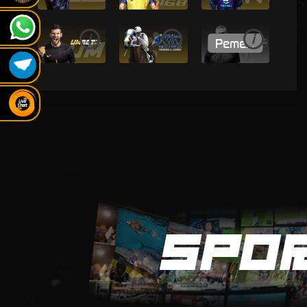
i
i
i