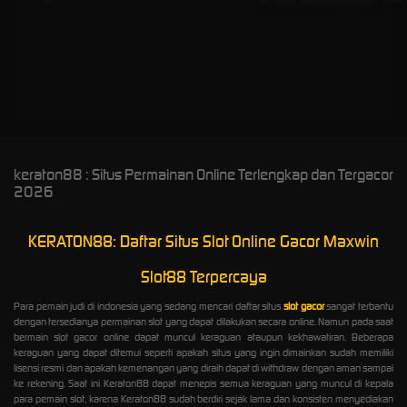
keraton88 : Situs Permainan Online Terlengkap dan Tergacor
2026
KERATON88: Daftar Situs Slot Online Gacor Maxwin
Slot88 Terpercaya
Para pemain judi di indonesia yang sedang mencari daftar situs
slot gacor
sangat terbantu
dengan tersedianya permainan slot yang dapat dilakukan secara online. Namun pada saat
bermain slot gacor online dapat muncul keraguan ataupun kekhawatiran. Beberapa
keraguan yang dapat ditemui seperti apakah situs yang ingin dimainkan sudah memiliki
lisensi resmi dan apakah kemenangan yang diraih dapat di withdraw dengan aman sampai
ke rekening. Saat ini Keraton88 dapat menepis semua keraguan yang muncul di kepala
para pemain slot, karena Keraton88 sudah berdiri sejak lama dan konsisten menyediakan