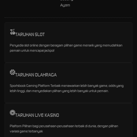
Ayam
TARUHAN SLOT
Penyedia slot online dengan beragam pilihan game menarik yang memudahkan
pemain untuk mencapai jackpot
TARUHAN OLAHRAGA
Sportsbook Gaming Platform Terbaik menawarkan lebih banyak game, odds yang
lebih tinggi, dan menyediakan pilihan yang lebih banyak untuk pemain.
TARUHAN LIVE KASINO
Platform Pilihan bagi perusahaan-perusahaan terbaik di dunia, dengan pilihan
variasi game terbanyak