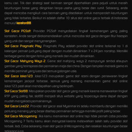
kamu cari. Trik dan strategi saat bermain sangat diperhatikan para pejudi untuk meraih
keuntungan besar yang diinginkan tanpa usaha yang besar dan rumit. Sekarang, anda
dapat mencoba mengikuti cara bermain yang disediakan untuk memperoleh keuntungan
yang tidak terbatas. Berikut ini adalah daftar 10 situs slot online gacor terbaik di Indonesia
menurut
keraton88
.
Slot Gacor PGSoft
: Provider PGSoft menyediakan tingkat kemenangan yang paling
konsisten. Anda sangat direkomendasikan untuk mencoba slot gacor dengan fitur freespin
yang unik dan sangat menyenangkan.
Slot Gacor Pragmatic Play
: Pragmatic Play adalah provider slot online terkenal no 1 di
kalangan pemain judi yang dapat dengan mudah dimainkan 7 x 24 jam nonstop. Memiliki
berbagai game dengan tema yang menarik dan mudah dimainkan.
Slot Gacor Mahyong Ways 2
: Game slot mahjong ways 2 mempunyai simbol ataupun
gambar yang terinspirasi dari permainan meja dari china. Dengan tampilan menarik game ini
memiliki peminat yang luas dari semua golongan usia.
Slot Gacor Joker123
: Joker123 merupakan game slot resmi dengan penawaran tingkat
kemenangan jackpot terbesar, semua yang menang memainkan game slot online
Joker123 pasti akan mendapatkan uang berlimpah.
Slot Gacor Slot88
: Merupakan provider slot gacor yang menarik karena menawarkan tingkat
RTP yang paling fair, slot88 menjadi situs website yang terpercaya dana dapat dengan
mudah mengakses permainannya.
Slot Gacor Live22
: Provider slot gacor asal Myanmar ini selalu membantu dengan memiliki
perluang menang yang besar disetiap permainan sehingga memiliki profit paling besar.
Slot Gacor Microgaming
: Jika kamu memainkan slot online tapi tidak pernah coba provider
Microgaming ? Tentu kamu akan menyesal karena melewatkan salah satu provider slot
terbaik. Jadi, Coba sekarang main slot gacor di Microgaming dan rasakan keuntungan besar
sekarang juga.