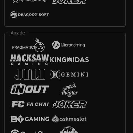
Arcade