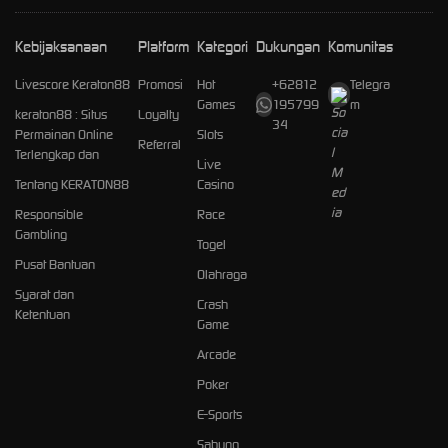
Kebijaksanaan
Platform
Kategori
Dukungan
Komunitas
Livescore Keraton88
Promosi
Hot
+62812
Telegra
Games
195799
m
keraton88 : Situs
Loyalty
34
Permainan Online
Slots
Referral
Terlengkap dan
Live
Tentang KERATON88
Casino
Responsible
Race
Gambling
Togel
Pusat Bantuan
Olahraga
Syarat dan
Crash
Ketentuan
Game
Arcade
Poker
E-Sports
Sabung