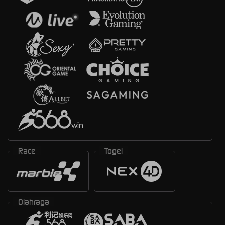
Race
Togel
Olahraga