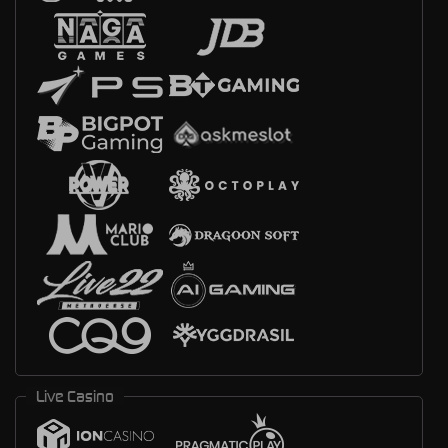
Live Casino