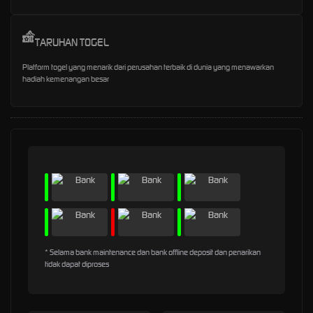
TARUHAN TOGEL
Platform togel yang menarik dari perusahan terbaik di dunia yang menawarkan
hadiah kemenangan besar
* Selama bank maintenance dan bank offline deposit dan penarikan
tidak dapat diproses